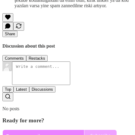
şekilde kodlandığından da emin olun, kırık linkler ya da kod
yazıları varsa yine spam zannedilme riski artıyor.
Share
Discussion about this post
Comments
Restacks
Top
Latest
Discussions
No posts
Ready for more?