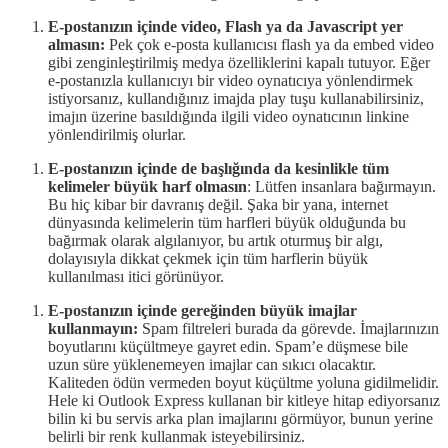
E-postanızın içinde video, Flash ya da Javascript yer
almasın:
Pek çok e-posta kullanıcısı flash ya da embed video
gibi zenginleştirilmiş medya özelliklerini kapalı tutuyor. Eğer
e-postanızla kullanıcıyı bir video oynatıcıya yönlendirmek
istiyorsanız, kullandığınız imajda play tuşu kullanabilirsiniz,
imajın üzerine basıldığında ilgili video oynatıcının linkine
yönlendirilmiş olurlar.
E-postanızın içinde de başlığında da kesinlikle tüm
kelimeler büyük harf olmasın
: Lütfen insanlara bağırmayın.
Bu hiç kibar bir davranış değil. Şaka bir yana, internet
dünyasında kelimelerin tüm harfleri büyük olduğunda bu
bağırmak olarak algılanıyor, bu artık oturmuş bir algı,
dolayısıyla dikkat çekmek için tüm harflerin büyük
kullanılması itici görünüyor.
E-postanızın içinde gereğinden büyük imajlar
kullanmayın:
Spam filtreleri burada da görevde. İmajlarınızın
boyutlarını küçültmeye gayret edin. Spam’e düşmese bile
uzun süre yüklenemeyen imajlar can sıkıcı olacaktır.
Kaliteden ödün vermeden boyut küçültme yoluna gidilmelidir.
Hele ki Outlook Express kullanan bir kitleye hitap ediyorsanız
bilin ki bu servis arka plan imajlarını görmüyor, bunun yerine
belirli bir renk kullanmak isteyebilirsiniz.