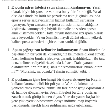
E-posta adres listeleri satın almayın, kiralamayın:
Yasal
olarak böyle bir şansınız var ama bu iyi bir fikir değil. Yasal
olsa da aslında bu kötü bir pazarlama tekniği çünkü aslında
eposta servis sağlayıcılarının hizmet kullanım şartlarına
uymuyor. Aynı zamanda e-posta adreslerini satın aldığınız
kişiler sizi tanımıyorlar, büyük ihtimalle de sizden eposta
almak istemeyecekler. Hatta büyük ihtimalle sizi spam olarak
işaretleyecekler. Ve en önemlisi, haydi dürüst olalım, yüksek
kalite eposta adresleri hiçbir zaman satılık değildir.
Spam çağrıştıran kelimeler kullanmayın:
Spam filtreleri ile
baş etmenin bir yolu da kullandığınız kelimelere dikkat etmek.
Nasıl kelimeler bunlar? Bedava, garanti, taahhütsüz… Bu tarz
ucuz kelimeler diyebiliriz aslında kabaca. Daha yaratıcı
olabilirsiniz. “Yalnız değilsiniz.” “Aradıklarınızı bulabildiniz
mi?” “Moraliniz mi bozuk? Tahmin etmiştik” gibi…
E-postanızın içine herhangi bir dosya eklemeyin:
Kayıtlı
kullanıcılarınızı belirli bir pdf ya da Word dokümanına
yönlendirmek isteyebilirsiniz. Bu tarz bir dosyayı e-postanızla
ek halinde göndermeyin. Spam filtreleri bu tür e-postaları
zararlı olarak görüp hemen eliyor. Yine dosyanızı başka bir
yere yükleyerek e-postanıza dosya indirme imajı koyarak
basıldığında gerekli linke gidilmesini sağlayabilirsiniz.