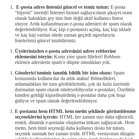
E-posta adres listenizi güncel ve temiz tutun:
E-posta
“hijyeni” önemli! İnternet hizmet sağlayıcıların şikayet oranı
olarak baktıkları şey tüm liste değil aktif kullanıcı listesi
oluyor. Artık kullanılmayan e-posta adresleri de spam olarak
değerlendiriliyor. Kaç kişi e-postanızı açmış, kaç kişi tıkladı
ve kaç kişi varılan sitede zaman geçirdi raporlarıyla
listelerinizi güncel tutabilirsiniz.
Üyelerinizden e-posta adresinizi adres rehberine
eklemesini isteyin:
Konu yine spam filteleri! Rehbere
eklenen adreslerin spam’e düşme olasılıkları yok.
Gönderici isminiz tanıdık bildik bir isim olsun:
Spam
konusunda kullanıcılar da artık atakta! Bilmedikleri,
anlamadıkları bir isim gördüklerinde, çok da fazla üzerinde
durmadan spam olarak niteleyebiliyorlar e-postaları. Özellikle
kimden geldiği kişiselleştirilmiş e-postalar daha çok hoşa
gidiyor ve spam olarak değerlendirilmiyor.
E-postanız hem HTML hem metin şeklinde görüntülenme
seçeneklerini içersin:
HTML her zaman size daha eğlenceli,
renkli, dinamik e-postalar oluşturma imkanı sağlayacak. Hem
metin, hem html seçeneği daha kullanıcı dostu bir tutum,
seçenek sunmak her zaman iyidir. HTML versiyonun düzgün