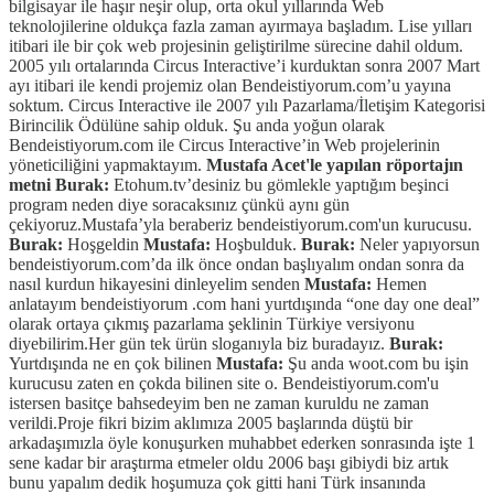
bilgisayar ile haşır neşir olup, orta okul yıllarında Web
teknolojilerine oldukça fazla zaman ayırmaya başladım. Lise yılları
itibari ile bir çok web projesinin geliştirilme sürecine dahil oldum.
2005 yılı ortalarında Circus Interactive’i kurduktan sonra 2007 Mart
ayı itibari ile kendi projemiz olan Bendeistiyorum.com’u yayına
soktum. Circus Interactive ile 2007 yılı Pazarlama/İletişim Kategorisi
Birincilik Ödülüne sahip olduk. Şu anda yoğun olarak
Bendeistiyorum.com ile Circus Interactive’in Web projelerinin
yöneticiliğini yapmaktayım.
Mustafa Acet'le yapılan röportajın
metni
Burak:
Etohum.tv’desiniz bu gömlekle yaptığım beşinci
program neden diye soracaksınız çünkü aynı gün
çekiyoruz.Mustafa’yla beraberiz bendeistiyorum.com'un kurucusu.
Burak:
Hoşgeldin
Mustafa:
Hoşbulduk.
Burak:
Neler yapıyorsun
bendeistiyorum.com’da ilk önce ondan başlıyalım ondan sonra da
nasıl kurdun hikayesini dinleyelim senden
Mustafa:
Hemen
anlatayım bendeistiyorum .com hani yurtdışında “one day one deal”
olarak ortaya çıkmış pazarlama şeklinin Türkiye versiyonu
diyebilirim.Her gün tek ürün sloganıyla biz buradayız.
Burak:
Yurtdışında ne en çok bilinen
Mustafa:
Şu anda woot.com bu işin
kurucusu zaten en çokda bilinen site o. Bendeistiyorum.com'u
istersen basitçe bahsedeyim ben ne zaman kuruldu ne zaman
verildi.Proje fikri bizim aklımıza 2005 başlarında düştü bir
arkadaşımızla öyle konuşurken muhabbet ederken sonrasında işte 1
sene kadar bir araştırma etmeler oldu 2006 başı gibiydi biz artık
bunu yapalım dedik hoşumuza çok gitti hani Türk insanında