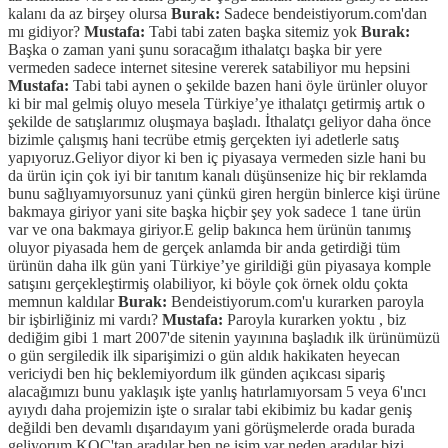
kalanı da az birşey olursa
Burak:
Sadece bendeistiyorum.com'dan
mı gidiyor?
Mustafa:
Tabi tabi zaten başka sitemiz yok
Burak:
Başka o zaman yani şunu soracağım ithalatçı başka bir yere
vermeden sadece internet sitesine vererek satabiliyor mu hepsini
Mustafa:
Tabi tabi aynen o şekilde bazen hani öyle ürünler oluyor
ki bir mal gelmiş oluyo mesela Türkiye’ye ithalatçı getirmiş artık o
şekilde de satışlarımız oluşmaya başladı. İthalatçı geliyor daha önce
bizimle çalışmış hani tecrübe etmiş gerçekten iyi adetlerle satış
yapıyoruz.Geliyor diyor ki ben iç piyasaya vermeden sizle hani bu
da ürün için çok iyi bir tanıtım kanalı düşünsenize hiç bir reklamda
bunu sağlıyamıyorsunuz yani çünkü giren hergün binlerce kişi ürüne
bakmaya giriyor yani site başka hiçbir şey yok sadece 1 tane ürün
var ve ona bakmaya giriyor.E gelip bakınca hem ürünün tanımış
oluyor piyasada hem de gerçek anlamda bir anda getirdiği tüm
ürünün daha ilk gün yani Türkiye’ye girildiği gün piyasaya komple
satışını gerçekleştirmiş olabiliyor, ki böyle çok örnek oldu çokta
memnun kaldılar
Burak:
Bendeistiyorum.com'u kurarken paroyla
bir işbirliğiniz mi vardı?
Mustafa:
Paroyla kurarken yoktu , biz
dediğim gibi 1 mart 2007'de sitenin yayınına başladık ilk ürünümüzü
o gün sergiledik ilk siparişimizi o gün aldık hakikaten heyecan
vericiydi ben hiç beklemiyordum ilk günden açıkcası sipariş
alacağımızı bunu yaklaşık işte yanlış hatırlamıyorsam 5 veya 6'ıncı
ayıydı daha projemizin işte o sıralar tabi ekibimiz bu kadar geniş
değildi ben devamlı dışarıdayım yani görüşmelerde orada burada
geliyorum KOÇ'tan aradılar ben ne işim var neden aradılar bizi