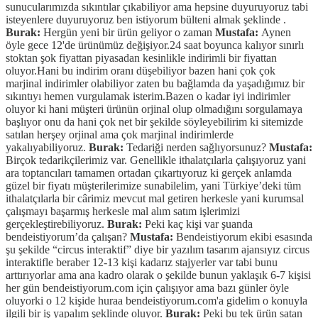
sunucularımızda sıkıntılar çıkabiliyor ama hepsine duyuruyoruz tabi
isteyenlere duyuruyoruz ben istiyorum bülteni almak şeklinde .
Burak:
Hergün yeni bir ürün geliyor o zaman
Mustafa:
Aynen
öyle gece 12'de ürünümüz değişiyor.24 saat boyunca kalıyor sınırlı
stoktan şok fiyattan piyasadan kesinlikle indirimli bir fiyattan
oluyor.Hani bu indirim oranı düşebiliyor bazen hani çok çok
marjinal indirimler olabiliyor zaten bu bağlamda da yaşadığımız bir
sıkıntıyı hemen vurgulamak isterim.Bazen o kadar iyi indirimler
oluyor ki hani müşteri ürünün orjinal olup olmadığını sorgulamaya
başlıyor onu da hani çok net bir şekilde söyleyebilirim ki sitemizde
satılan herşey orjinal ama çok marjinal indirimlerde
yakalıyabiliyoruz.
Burak:
Tedariği nerden sağlıyorsunuz?
Mustafa:
Birçok tedarikçilerimiz var. Genellikle ithalatçılarla çalışıyoruz yani
ara toptancıları tamamen ortadan çıkartıyoruz ki gerçek anlamda
güzel bir fiyatı müşterilerimize sunabilelim, yani Türkiye’deki tüm
ithalatçılarla bir cârimiz mevcut mal getiren herkesle yani kurumsal
çalışmayı başarmış herkesle mal alım satım işlerimizi
gerçekleştirebiliyoruz.
Burak:
Peki kaç kişi var şuanda
bendeistiyorum’da çalışan?
Mustafa:
Bendeistiyorum ekibi esasında
şu şekilde “circus interaktif” diye bir yazılım tasarım ajansıyız circus
interaktifle beraber 12-13 kişi kadarız stajyerler var tabi bunu
arttırıyorlar ama ana kadro olarak o şekilde bunun yaklaşık 6-7 kişisi
her gün bendeistiyorum.com için çalışıyor ama bazı günler öyle
oluyorki o 12 kişide huraa bendeistiyorum.com'a gidelim o konuyla
ilgili bir iş yapalım şeklinde oluyor.
Burak:
Peki bu tek ürün satan