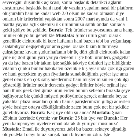
seveceğini düşündük açıkcası, sonra başladık detarikci ağlarını
araştırmaya başladık hani nasıl bir yazılım yapalım nasıl bir platform
oluşturalım hani ne kadar web 2.0 olsun ne kadarı olmasın diye
onların bir kriterlerini yaptıktan sonra 2007 mart ayında da yani 1
martta yayına açtık sitemizi ilk ürünümüzü sattık ondan sonrada
geldi gidiyo bu şekilde.
Burak:
Tek ürünler satıyorsunuz ama hangi
ürünler oluyo bu genellikle
Mustafa:
Şimdi ürün gamı olarak
genellikle elektronik bi kere haftanın hani bazen tabi bu yoğunlaşıp
azalabiliyor değişebiliyor ama genel olarak bizim tutturmaya
çalıştığımız kıvam şudur;haftanın bir üç dört günü elektronik kalan
yine üç dört günü yarı yarıya denebilir işte hobi ürünleri, gadgetlar
ya da işte bazen bir takım işte sağlık takviye ürünleri işte bildiğimiz
vitamin çünkü bunlar hakikaten özellikle kış aylarında çok ilgi gören
ve hani gerçekten uygun fiyatlarda sunabildiğimiz şeyler işte ama
genel olarak en çok satış adetlerimiz hani müşterimizin en çok ilgi
gösterdiği ürünler nedir derseniz gadget ürünler böyle orjinal işte
hani think geek dediğimiz ürünlerden bunun sebebini birazda şeye
bağlıyoruz biz çünkü müşteri potföyümüz gerçek anlamda beyaz
yakalılar plaza insanları çünkü hani siparişlerimizin gittiği adresleri
şöyle basitçe ortaya döktüğümüzde zaten bunu çok net bir şekilde
görebiliyoruz.
Burak:
Kaç üye oldu şu anda?
Mustafa:
Şuan
25binin üzerinde üyemiz var
Burak:
25 bin üye var
Burak:
Her
yeni kampanyayı üyelere email olarak duyuruyor musunuz?
Mustafa:
Email ile duyuruyoruz ,tabi bu bazen sekteye uğradığı
oluyor.Mail olayı biraz karışık hani biliyorsunuzdur. İşte