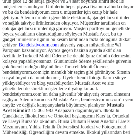
ürün gece 12 de satışa çıkıyor ve 24 saat boyunca sınırlı stok ile
müşterilere sunuluyor. Ürünlerin hepsi piyasa fiyatının altında oluyor
ve bu da bendeistiyorum.com u müşteriler için cazip bir hale
getiriyor. Sitenin ürünleri genellikle elektronik, gadget tarzı ürünler
ve sağlık takviye ürünlerinden oluşuyor. Müşteriler tarafından en
çok gadget tarzı ürünler ilgi görüyor. Müşteri portföyünü genellikle
beyaz yakalıların oluşturduğunu söyleyen Mustafa Acet, bu tip
gadget ürünlerine ilginin bu kesim tarafından fazla olduğuna dikkat
çekiyor.
Bendeistiyorum.com
alışveriş yapan müşterilerine %1
Paropuan kazandırıyor. Ayrıca geçen haziran ayında aktif olan
özellik ile Turkcell Mobil Ödeme ile de aldığınız ürünün ödemesini
kolayca yapabiliyorsunuz. Günümüzde ödeme şekillerinde güvenin
çok önemli olduğu düşünülürse Turkcell Mobil Ödeme,
bendeistiyorum.com için mantıklı bir seçim gibi görünüyor. Sitenin
sosyal boyutu da unutulmamış. Üyeler kendi fotograflarını siteye
yükleyebiliyor ve blog yazabiliyorlar. Mustafa Acet ve site
yöneticileri de sürekli müşterilerle diyalog kurarak
bendeistiyorum.com’un daha güvenilir bir alışveriş ortamı olmasını
sağlıyor. Sitenin kurucusu Mustafa Acet, bendeistiyorum.com’u yeni
arayüz ve değişik kampanyalarla büyütmeyi planlıyor.
Mustafa
Acet Kimdir?
15.06.1983 Adapazarı doğumluyum. İlkokulu
Çanakkale, İlkokul son ve Ortaokul başlangıcını Kars’ta, Ortaokul
ve Liseyi Bursa’da okudum. Bursa Ulubatlı Hasan Anadolu Lise’si
Mezunuyum. Yıldız Teknik Üniversitesi Jeodezi ve Fotogrametri
Mühendisliği Öğrenciliğim devam etmekte. İlkokul yıllarından beri