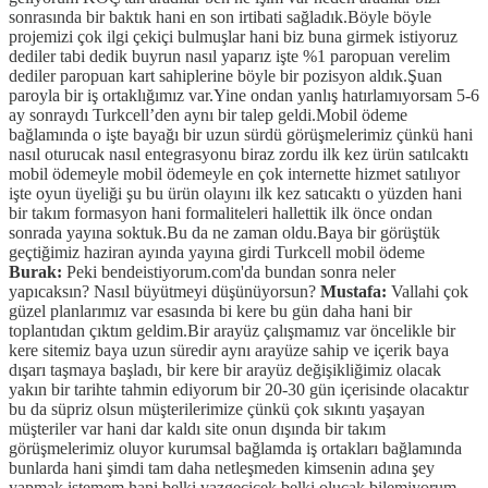
sonrasında bir baktık hani en son irtibati sağladık.Böyle böyle
projemizi çok ilgi çekiçi bulmuşlar hani biz buna girmek istiyoruz
dediler tabi dedik buyrun nasıl yaparız işte %1 paropuan verelim
dediler paropuan kart sahiplerine böyle bir pozisyon aldık.Şuan
paroyla bir iş ortaklığımız var.Yine ondan yanlış hatırlamıyorsam 5-6
ay sonraydı Turkcell’den aynı bir talep geldi.Mobil ödeme
bağlamında o işte bayağı bir uzun sürdü görüşmelerimiz çünkü hani
nasıl oturucak nasıl entegrasyonu biraz zordu ilk kez ürün satılcaktı
mobil ödemeyle mobil ödemeyle en çok internette hizmet satılıyor
işte oyun üyeliği şu bu ürün olayını ilk kez satıcaktı o yüzden hani
bir takım formasyon hani formaliteleri hallettik ilk önce ondan
sonrada yayına soktuk.Bu da ne zaman oldu.Baya bir görüştük
geçtiğimiz haziran ayında yayına girdi Turkcell mobil ödeme
Burak:
Peki bendeistiyorum.com'da bundan sonra neler
yapıcaksın? Nasıl büyütmeyi düşünüyorsun?
Mustafa:
Vallahi çok
güzel planlarımız var esasında bi kere bu gün daha hani bir
toplantıdan çıktım geldim.Bir arayüz çalışmamız var öncelikle bir
kere sitemiz baya uzun süredir aynı arayüze sahip ve içerik baya
dışarı taşmaya başladı, bir kere bir arayüz değişikliğimiz olacak
yakın bir tarihte tahmin ediyorum bir 20-30 gün içerisinde olacaktır
bu da süpriz olsun müşterilerimize çünkü çok sıkıntı yaşayan
müşteriler var hani dar kaldı site onun dışında bir takım
görüşmelerimiz oluyor kurumsal bağlamda iş ortakları bağlamında
bunlarda hani şimdi tam daha netleşmeden kimsenin adına şey
yapmak istemem hani belki vazgeçicek belki olucak bilemiyorum