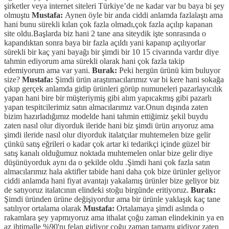
şirketler veya internet siteleri Türkiye’de ne kadar var bu baya bi şey
olmuştu
Mustafa:
Aynen öyle bir anda ciddi anlamda fazlalaştı ama
hani bunu sürekli kılan çok fazla olmadı,çok fazla açılıp kapanan
site oldu.Başlarda biz hani 2 tane ana siteydik işte sonrasında o
kapandıktan sonra baya bir fazla açıldı yani kapanıp açılıyorlar
sürekli bir kaç yani bayağı bir şimdi bir 10 15 civarında vardır diye
tahmin ediyorum ama sürekli olarak hani çok fazla takip
edemiyorum ama var yani.
Burak:
Peki hergün ürünü kim buluyor
size?
Mustafa:
Şimdi ürün araştımacılarımız var bi kere hani sokağa
çıkıp gerçek anlamda gidip ürünleri görüp numuneleri pazarlayıcılık
yapan hani bire bir müşteriymiş gibi alım yapıcakmış gibi pazarlı
yapan tespitcilerimiz satın almacılarımız var.Onun dışında zaten
bizim hazırladığımız modelde hani tahmin ettiğimiz şekil buydu
zaten nasıl olur diyorduk ileride hani biz şimdi ürün arıyoruz ama
şimdi ileride nasıl olur diyorduk italatçılar muhtemelen bize gelir
çünkü satış eğrileri o kadar çok artar ki tedarikçi içinde güzel bir
satış kanalı olduğumuz noktada muhtemelen onlar bize gelir diye
düşünüyorduk aynı da o şekilde oldu .Şimdi hani çok fazla satın
almacılarımız hala aktifler tabide hani daha çok bize ürünler geliyor
ciddi anlamda hani fiyat avantajı yakalamış ürünler bize geliyor biz
de satıyoruz italatcının elindeki stoğu birgünde eritiyoruz.
Burak:
Şimdi üründen ürüne değişiyordur ama bir ürünle yaklaşık kaç tane
satılıyor ortalama olarak
Mustafa:
Ortalamaya şimdi aslında o
rakamlara şey yapmıyoruz ama ithalat çoğu zaman elindekinin ya en
az ihtimalle %90'nı felan gidiyor çoğu zaman tamamı gidiyor zaten