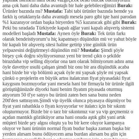
ama çok hani daha daha avantajlı bir hale gelebileceğimizi
Burak:
Ürünler bazında mı?
Mustafa:
Tabi tabi ürünler bazında hemde ya
farklı iş ortaklarıyla daha avantajlı mesela paro gibi işte hani parodan
%1 kazanıyor ordan başka biryerden %5 kazanıcak gibi gibi
Burak:
Peki bu sıradada Türkiyede kapalı ağlar yani kapalı alışveriş sistemi
modelleri başladı
Mustafa:
Aynen öyle
Burak:
Tek ürün farkı
olarak bendeistiyorum’u hiç kapatmayı düşündün mü ve yahut böyle
bir kapalı bir alışveriş sitesi haline getirip yine günlük ürün
yelpazesini değiştirmeyi düşündün mü?
Mustafa:
Şimdi şöyle
birşey çok doğru söylüyorsunuz yeni bir trend çıktı o şekilde
birazdaha vip selling diyorlar ona tam olarak bilmiyorum adını ama
öyle davetiye usulü çalışan şimdi biz onu bir ara düşündük acaba
hani bizde bir vip bölümü açsak öyle mi yapsak şöyle mi yapsak
çünkü o projelerin en büyük artısı italatcının fiyat piyasadaki fiyat
kaygısını bozmuyorlar yani mesela hani bir firmayla bir ürünle ilgili
görüştüğünüzde diyorki hani benim fiyatım piyasada oturmuş
atıyorum 50 tl'ye satıyo bu ürünü zaten ben sana bunu neden
20tl'den sattırayım.Şimdi vip üyelik olunca piyasaya düşmüyor bu
fiyat yani rahatlıkla o fiyatı koyuyorlar ve italatcı için bir sıkıntı
oluşturmuyor. Bizde bir o tarz bir sıkıntımız var ya vip geçmemiz o
açıdan mantıklı gözüküyor ama hani onuda aştık gibi yani artık
müşteri bizde şey algısı oluştu ya bu bir kere oluyor kampanya
oluyor ve hani ürünün normal fiyatı budur başka zaman başka bir
yerden alırsam bunu ödüyecem ama burdan alırsam bu gün için