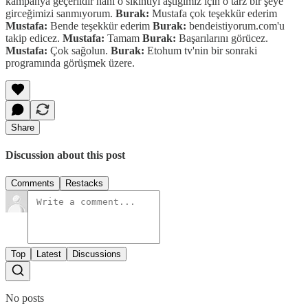
kampanya geçerlidir hani o sıkıntıyı aştığımız için o tarz bir şeye
girceğimizi sanmıyorum.
Burak:
Mustafa çok teşekkür ederim
Mustafa:
Bende teşekkür ederim
Burak:
bendeistiyorum.com'u
takip edicez.
Mustafa:
Tamam
Burak:
Başarılarını görücez.
Mustafa:
Çok sağolun.
Burak:
Etohum tv'nin bir sonraki
programında görüşmek üzere.
Share
Discussion about this post
Comments
Restacks
Top
Latest
Discussions
No posts