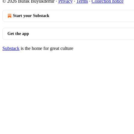
© 2026 Burak Buyukdemir
·
Privacy
∙
Terms
∙
Collection notice
Start your Substack
Get the app
Substack
is the home for great culture