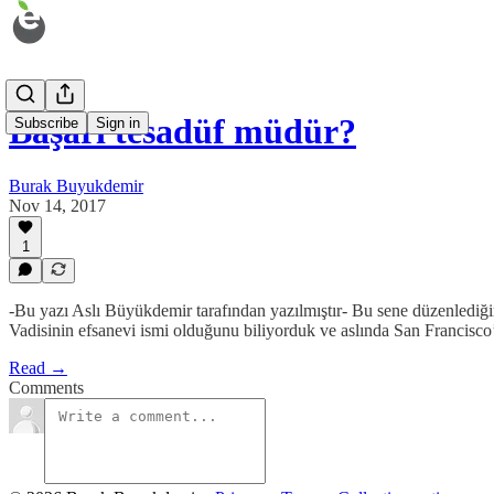
Başarı tesadüf müdür?
Subscribe
Sign in
Burak Buyukdemir
Nov 14, 2017
1
-Bu yazı Aslı Büyükdemir tarafından yazılmıştır- Bu sene düzenlediğim
Vadisinin efsanevi ismi olduğunu biliyorduk ve aslında San Francisco
Read →
Comments