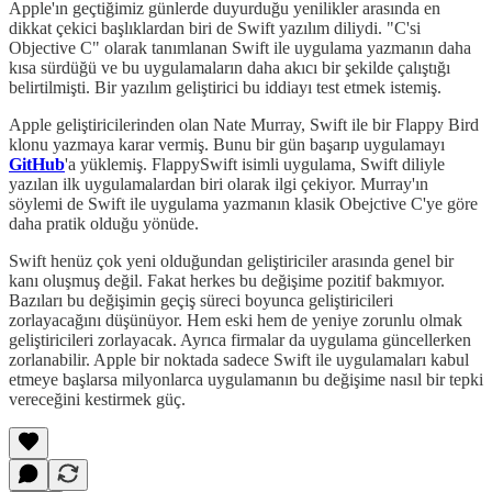
Apple'ın geçtiğimiz günlerde duyurduğu yenilikler arasında en
dikkat çekici başlıklardan biri de Swift yazılım diliydi. "C'si
Objective C" olarak tanımlanan Swift ile uygulama yazmanın daha
kısa sürdüğü ve bu uygulamaların daha akıcı bir şekilde çalıştığı
belirtilmişti. Bir yazılım geliştirici bu iddiayı test etmek istemiş.
Apple geliştiricilerinden olan Nate Murray, Swift ile bir Flappy Bird
klonu yazmaya karar vermiş. Bunu bir gün başarıp uygulamayı
GitHub
'a yüklemiş. FlappySwift isimli uygulama, Swift diliyle
yazılan ilk uygulamalardan biri olarak ilgi çekiyor. Murray'ın
söylemi de Swift ile uygulama yazmanın klasik Obejctive C'ye göre
daha pratik olduğu yönüde.
Swift henüz çok yeni olduğundan geliştiriciler arasında genel bir
kanı oluşmuş değil. Fakat herkes bu değişime pozitif bakmıyor.
Bazıları bu değişimin geçiş süreci boyunca geliştiricileri
zorlayacağını düşünüyor. Hem eski hem de yeniye zorunlu olmak
geliştiricileri zorlayacak. Ayrıca firmalar da uygulama güncellerken
zorlanabilir. Apple bir noktada sadece Swift ile uygulamaları kabul
etmeye başlarsa milyonlarca uygulamanın bu değişime nasıl bir tepki
vereceğini kestirmek güç.