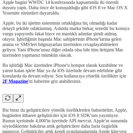
Apple bugün WWDC 14 konferasında kapsamında iki önemli
duyuru yaptı. Daha önce de konuşulduğu gibi iOS 8 ve Mac OS X
Yosemite sürümleri duyuruldu.
Apple, bu iki işletim sisteminin ortaklığına hiç olmadığı kadar
detaylı şekilde odaklanmış. Aslında marka birkaç senedir bu konuya
vurgu yapıyordu fakat bizce en mantıklı adımlar şimdi atılmış
oluyor. İşbirliğinin başında Mac sahiplerinin iPhone'larına gelen
arama ve SMS'leri bilgisayarları üzerinden cevaplayabilmeleri
geliyor. Yani iPhone'unuz diğer odada olsa bile tüm iletişimi Mac
üzerinden yapmanız mümkün olacak.
Bu işbirliği Mac üzerinden iPhone'u hotspot olarak kurabilme ve
yarım kalan işlere Mac ya da iOS üzerinde devam edebilme gibi
konularda da devam ediyor. Son kullanıcıya yönelik özellikler için
2F Magazine
'in haberine göz atabilirsiniz.
Biz biraz da geliştiricilere yönelik özelliklerden bahsedelim. Apple,
bugünden itibaren geliştiriciler için iOS 8 SDK'sını yayınlıyor.
Bunun içerisinde 4,000'in üzerinde API mevcut. Apple'ın sunumda
söylediklerine bakılırsa artık geliştiricilere daha fazla özgürlük
tanınıyor. Geliştiriciler artık kendi uygulamalarında Apple klavyesi