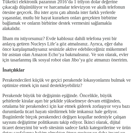
Tüketici elektronik pazarının 2016’da 1 trilyon dolar değerine
çıkacağı düşünülüyor ve harcamalar televizyon ve akıllı telefonun
ötesine geçecek. Bu ister aynı çatı altında ister farklı yerlerde
yaşasınlar, mutlu bir hayat kurarken onları gerçekten birbirine
bağlamak ve onların birbirine destek vermesini sağlamakla
alakalıdır.
İlham mı istiyorsunuz? Evde kablosuz dahili telefona yeni bir
anlayış getiren Nucleys Life’a göz atmalısınız. Ayrıca, eğer daha
önce karşılaşmadıysanız sesinizle aktive edebileceğiniz mükemmel
bir asistan olan Amazon Echo’ya bakmalısınız. Ve son olarak, evler
için tasarlanmış ilk sosyal robot olan Jibo’ya göz atmanızı öneririm.
İnatçılıklar
Perakendecileri küçük ve geçici perakende lokasyonlarını bulmak ve
optimize etmek için nasıl destekleyebiliriz?
Perakende büyük bir değişimin eşiğinde. Öncelikle, büyük
şehirlerde kiralar aşırı bir şekilde yükselmeye devam ettiğinden,
ortalama bir perakendeci için kar etmek giderek zorlaşıyor veya bazı
durumlarda ticari hayatı sürdürmek bile imkansız hale geliyor.
Bugünlerde birçok perakendeci değişen koşullar nedeniyle çalışan
sayısını değiştirme politikasını takip ediyor. İkinci olarak, dijital
ticaret deneyimi bir web sitesinin sadece farklı kategorilerine ve ürün
detay sayfalarına hakim olmaktan öteye geçiyor ve daha insani ve