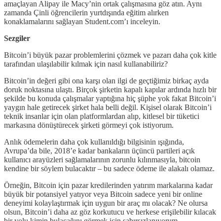
amaçlayan Alipay ile Macy’nin ortak çalışmasına göz atın. Aynı
zamanda Çinli öğrencilerin yurtdışında eğitim alırken
konaklamalarını sağlayan Student.com’ı inceleyin.
Sezgiler
Bitcoin’i büyük pazar problemlerini çözmek ve pazarı daha çok kitle
tarafından ulaşılabilir kılmak için nasıl kullanabiliriz?
Bitcoin’in değeri gibi ona karşı olan ilgi de geçtiğimiz birkaç ayda
doruk noktasına ulaştı. Birçok şirketin kapalı kapılar ardında hızlı bir
şekilde bu konuda çalışmalar yaptığına hiç şüphe yok fakat Bitcoin’i
yaygın hale getirecek şirket hala belli değil. Kişisel olarak Bitcoin’i
teknik insanlar için olan platformlardan alıp, kitlesel bir tüketici
markasına dönüştürecek şirketi görmeyi çok istiyorum.
Anlık ödemelerin daha çok kullanıldığı bilgisinin ışığında,
Avrupa’da bile, 2018’e kadar bankaların üçüncü partileri açık
kullanıcı arayüzleri sağlamalarının zorunlu kılınmasıyla, bitcoin
kendine bir söylem bulacaktır – bu sadece ödeme ile alakalı olamaz.
Örneğin, Bitcoin için pazar kredilerinden yatırım markalarına kadar
büyük bir potansiyel yatıyor veya Bitcoin sadece yeni bir online
deneyimi kolaylaştırmak için uygun bir araç mı olacak? Ne olursa
olsun, Bitcoin’i daha az göz korkutucu ve herkese erişilebilir kılacak
bir yolu kimin bulacağını görmek için sabırsızlanıyorum.