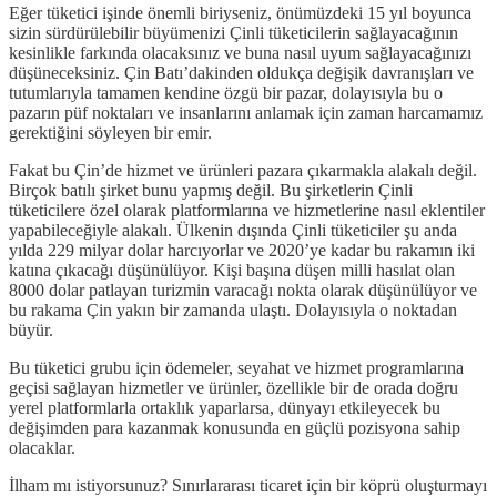
Eğer tüketici işinde önemli biriyseniz, önümüzdeki 15 yıl boyunca
sizin sürdürülebilir büyümenizi Çinli tüketicilerin sağlayacağının
kesinlikle farkında olacaksınız ve buna nasıl uyum sağlayacağınızı
düşüneceksiniz. Çin Batı’dakinden oldukça değişik davranışları ve
tutumlarıyla tamamen kendine özgü bir pazar, dolayısıyla bu o
pazarın püf noktaları ve insanlarını anlamak için zaman harcamamız
gerektiğini söyleyen bir emir.
Fakat bu Çin’de hizmet ve ürünleri pazara çıkarmakla alakalı değil.
Birçok batılı şirket bunu yapmış değil. Bu şirketlerin Çinli
tüketicilere özel olarak platformlarına ve hizmetlerine nasıl eklentiler
yapabileceğiyle alakalı. Ülkenin dışında Çinli tüketiciler şu anda
yılda 229 milyar dolar harcıyorlar ve 2020’ye kadar bu rakamın iki
katına çıkacağı düşünülüyor. Kişi başına düşen milli hasılat olan
8000 dolar patlayan turizmin varacağı nokta olarak düşünülüyor ve
bu rakama Çin yakın bir zamanda ulaştı. Dolayısıyla o noktadan
büyür.
Bu tüketici grubu için ödemeler, seyahat ve hizmet programlarına
geçisi sağlayan hizmetler ve ürünler, özellikle bir de orada doğru
yerel platformlarla ortaklık yaparlarsa, dünyayı etkileyecek bu
değişimden para kazanmak konusunda en güçlü pozisyona sahip
olacaklar.
İlham mı istiyorsunuz? Sınırlararası ticaret için bir köprü oluşturmayı