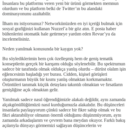
İnsanlara bu platformu veren yeni bir ürünü görmekten memnun
olurdum ve bu platform belki de Twitter’ın bu alandaki
dominasyonunu azaltabilir.
İlham mı istiyorsunuz? Networkünüzden en iyi içeriği bulmak için
sosyal grafiğinizi kullanan Nuzzel’a bir göz atın. E posta haber
bültenlerini otomatik hale getirmeye yardım eden Revue’yu da
incelemelisiniz.
Neden yanılmak konusunda bir kaygın yok?
Bu söylediklerimin hem çok özelleşmiş hem de geniş tematik
konseptlerin gerçek bir karışımı olduğu söylenebilir. Bu spektrumun
sadece bir tarafında olmak oldukça yanlış olurdu – dürüst olalım işin
eğlencesinin başladığı yer burası. Cidden, kişisel görüşleri
oluşturmanın büyük bir kısmı yanlış olmaktan korkmamaktır.
Örüntüleri tanımak küçük detaylara takıntılı olmaktan ve fırsatların
genişliğine açık olmaktan gelir.
Yanılmak sadece nasıl öğrendiğimizle alakalı değildir, aynı zamanda
alçakgönüllüğümüzü nasıl kurduğumuzla alakalıdır. Bu düşünceleri
insanlarla paylaşıyorum çünkü sadece bir fikre sahip olmak ve bu
fikri aktarabiliyor olmanın önemli olduğunu düşünmüyorum, aynı
zamanda arkadaşlarım ve çevrem bana meydan okuyor. Farklı bakış
açılarıyla dünyayı görmemizi sağlayan düşüncelerin ve