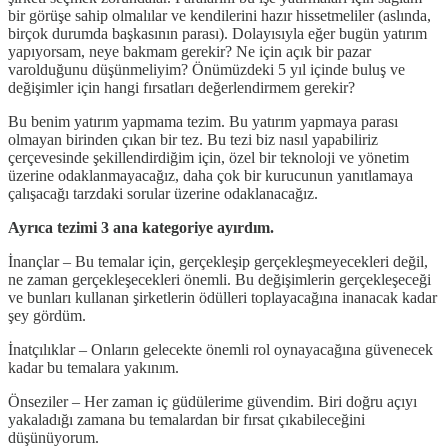
bir görüşe sahip olmalılar ve kendilerini hazır hissetmeliler (aslında,
birçok durumda başkasının parası). Dolayısıyla eğer bugün yatırım
yapıyorsam, neye bakmam gerekir? Ne için açık bir pazar
varolduğunu düşünmeliyim? Önümüzdeki 5 yıl içinde buluş ve
değişimler için hangi fırsatları değerlendirmem gerekir?
Bu benim yatırım yapmama tezim. Bu yatırım yapmaya parası
olmayan birinden çıkan bir tez. Bu tezi biz nasıl yapabiliriz
çerçevesinde şekillendirdiğim için, özel bir teknoloji ve yönetim
üzerine odaklanmayacağız, daha çok bir kurucunun yanıtlamaya
çalışacağı tarzdaki sorular üzerine odaklanacağız.
Ayrıca tezimi 3 ana kategoriye ayırdım.
İnançlar – Bu temalar için, gerçekleşip gerçekleşmeyecekleri değil,
ne zaman gerçekleşecekleri önemli. Bu değişimlerin gerçekleşeceği
ve bunları kullanan şirketlerin ödülleri toplayacağına inanacak kadar
şey gördüm.
İnatçılıklar – Onların gelecekte önemli rol oynayacağına güvenecek
kadar bu temalara yakınım.
Önseziler – Her zaman iç güdülerime güvendim. Biri doğru açıyı
yakaladığı zamana bu temalardan bir fırsat çıkabileceğini
düşünüyorum.