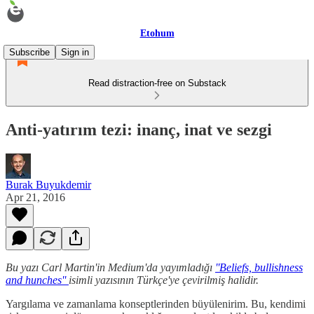
Etohum
Subscribe
Sign in
Read distraction-free on Substack
Anti-yatırım tezi: inanç, inat ve sezgi
Burak Buyukdemir
Apr 21, 2016
Bu yazı Carl Martin'in Medium'da yayımladığı
''Beliefs, bullishness
and hunches''
isimli yazısının Türkçe'ye çevirilmiş halidir.
Yargılama ve zamanlama konseptlerinden büyülenirim. Bu, kendimi