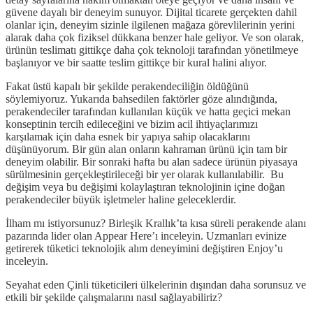
güvene dayalı bir deneyim sunuyor. Dijital ticarete gerçekten dahil
olanlar için, deneyim sizinle ilgilenen mağaza görevlilerinin yerini
alarak daha çok fiziksel dükkana benzer hale geliyor. Ve son olarak,
ürünün teslimatı gittikçe daha çok teknoloji tarafından yönetilmeye
başlanıyor ve bir saatte teslim gittikçe bir kural halini alıyor.
Fakat üstü kapalı bir şekilde perakendeciliğin öldüğünü
söylemiyoruz. Yukarıda bahsedilen faktörler göze alındığında,
perakendeciler tarafından kullanılan küçük ve hatta geçici mekan
konseptinin tercih edileceğini ve bizim acil ihtiyaçlarımızı
karşılamak için daha esnek bir yapıya sahip olacaklarını
düşünüyorum. Bir gün alan onların kahraman ürünü için tam bir
deneyim olabilir. Bir sonraki hafta bu alan sadece ürünün piyasaya
sürülmesinin gerçekleştirileceği bir yer olarak kullanılabilir. Bu
değişim veya bu değişimi kolaylaştıran teknolojinin içine doğan
perakendeciler büyük işletmeler haline geleceklerdir.
İlham mı istiyorsunuz? Birleşik Krallık’ta kısa süreli perakende alanı
pazarında lider olan Appear Here’ı inceleyin. Uzmanları evinize
getirerek tüketici teknolojik alım deneyimini değiştiren Enjoy’u
inceleyin.
Seyahat eden Çinli tüketicileri ülkelerinin dışından daha sorunsuz ve
etkili bir şekilde çalışmalarını nasıl sağlayabiliriz?