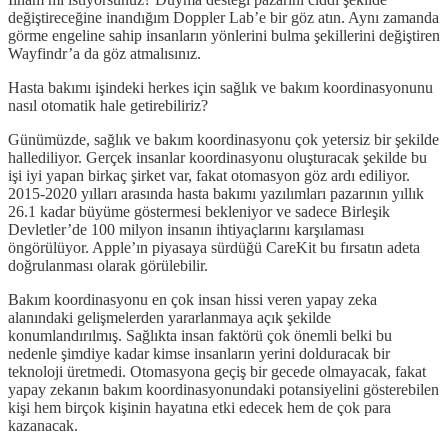
değiştireceğine inandığım Doppler Lab’e bir göz atın. Aynı zamanda
görme engeline sahip insanların yönlerini bulma şekillerini değiştiren
Wayfindr’a da göz atmalısınız.
Hasta bakımı işindeki herkes için sağlık ve bakım koordinasyonunu
nasıl otomatik hale getirebiliriz?
Günümüzde, sağlık ve bakım koordinasyonu çok yetersiz bir şekilde
hallediliyor. Gerçek insanlar koordinasyonu oluşturacak şekilde bu
işi iyi yapan birkaç şirket var, fakat otomasyon göz ardı ediliyor.
2015-2020 yılları arasında hasta bakımı yazılımları pazarının yıllık
26.1 kadar büyüme göstermesi bekleniyor ve sadece Birleşik
Devletler’de 100 milyon insanın ihtiyaçlarını karşılaması
öngörülüyor. Apple’ın piyasaya sürdüğü CareKit bu fırsatın adeta
doğrulanması olarak görülebilir.
Bakım koordinasyonu en çok insan hissi veren yapay zeka
alanındaki gelişmelerden yararlanmaya açık şekilde
konumlandırılmış. Sağlıkta insan faktörü çok önemli belki bu
nedenle şimdiye kadar kimse insanların yerini dolduracak bir
teknoloji üretmedi. Otomasyona geçiş bir gecede olmayacak, fakat
yapay zekanın bakım koordinasyonundaki potansiyelini gösterebilen
kişi hem birçok kişinin hayatına etki edecek hem de çok para
kazanacak.