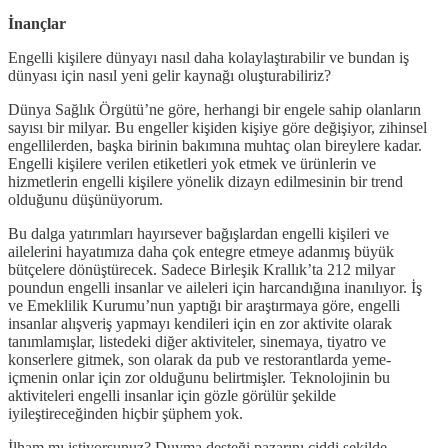
İnançlar
Engelli kişilere dünyayı nasıl daha kolaylaştırabilir ve bundan iş
dünyası için nasıl yeni gelir kaynağı oluşturabiliriz?
Dünya Sağlık Örgütü’ne göre, herhangi bir engele sahip olanların
sayısı bir milyar. Bu engeller kişiden kişiye göre değişiyor, zihinsel
engellilerden, başka birinin bakımına muhtaç olan bireylere kadar.
Engelli kişilere verilen etiketleri yok etmek ve ürünlerin ve
hizmetlerin engelli kişilere yönelik dizayn edilmesinin bir trend
olduğunu düşünüyorum.
Bu dalga yatırımları hayırsever bağışlardan engelli kişileri ve
ailelerini hayatımıza daha çok entegre etmeye adanmış büyük
bütçelere dönüştürecek. Sadece Birleşik Krallık’ta 212 milyar
poundun engelli insanlar ve aileleri için harcandığına inanılıyor. İş
ve Emeklilik Kurumu’nun yaptığı bir araştırmaya göre, engelli
insanlar alışveriş yapmayı kendileri için en zor aktivite olarak
tanımlamışlar, listedeki diğer aktiviteler, sinemaya, tiyatro ve
konserlere gitmek, son olarak da pub ve restorantlarda yeme-
içmenin onlar için zor olduğunu belirtmişler. Teknolojinin bu
aktiviteleri engelli insanlar için gözle görülür şekilde
iyileştireceğinden hiçbir şüphem yok.
İlham mı istiyorsunuz? Duyma desteği pazarını ciddi şekilde