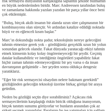
risk sermayesi dünyasının karışıklığına saplantılı şekilde bulmamın
en büyük nedenlerinden biridir. Marc Andreessen tarafından buluş
ve zamanlama hakkında yazılan yazıdan bir parça yıllar önce beni
çok etkilemiştir.
“Buluş, birçok akıllı insanın bir alanda uzun süre çalışmasının bir
kombinasyonu olan süreçtir. Ve ardından katalize edildiği noktada
büyü ve en eğlenceli kısım başlar.”
Marc’ın dokunduğu nokta şudur, teknolojinin nereye geleceğini
tahmin etmenize gerek yok – gördüğünüz gerçeklik uzun bir yolun
sonundan gelecek olandır. Fakat dünyada yaratacağı etkiyi tahmin
etmek kimsenin kolay kolay öngöremeyeceği bir şeydir. Geçmiş
datalar kullanabiliriz ve istediğimiz öngörüleri yapabiliriz fakat
hiçbir zaman tahmin edemeyeceğimiz bir şey varsa o da insan
davranışının gelişimidir – her şeyden sonra oldukça dengesiz
yaratıklarız.
“Eğer bir risk sermayecisi olsaydım nelere bakmam gerekirdi”
gözlüğünden geleceğin teknoloji üzerine birkaç görüşü bir araya
getirdim.
Neden bu gözlüğü seçtin diye sorabilirsiniz? Açıkcası risk
sermayecilerinin karşılaştığı riskin biricik olduğuna inanıyorum,
birçok tanıtım sunumu görüyorlar ve bunların arasından çok az
şirketi seçmek zorundalar. Paralarını bu işe yatırmaları için sağlam