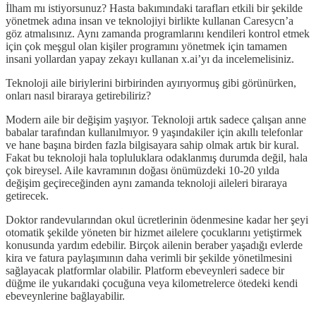
İlham mı istiyorsunuz? Hasta bakımındaki tarafları etkili bir şekilde
yönetmek adına insan ve teknolojiyi birlikte kullanan Caresycn’a
göz atmalısınız. Aynı zamanda programlarını kendileri kontrol etmek
için çok meşgul olan kişiler programını yönetmek için tamamen
insani yollardan yapay zekayı kullanan x.ai’yı da incelemelisiniz.
Teknoloji aile biriylerini birbirinden ayırıyormuş gibi görünürken,
onları nasıl biraraya getirebiliriz?
Modern aile bir değişim yaşıyor. Teknoloji artık sadece çalışan anne
babalar tarafından kullanılmıyor. 9 yaşındakiler için akıllı telefonlar
ve hane başına birden fazla bilgisayara sahip olmak artık bir kural.
Fakat bu teknoloji hala topluluklara odaklanmış durumda değil, hala
çok bireysel. Aile kavramının doğası önümüzdeki 10-20 yılda
değişim geçireceğinden aynı zamanda teknoloji aileleri biraraya
getirecek.
Doktor randevularından okul ücretlerinin ödenmesine kadar her şeyi
otomatik şekilde yöneten bir hizmet ailelere çocuklarını yetiştirmek
konusunda yardım edebilir. Birçok ailenin beraber yaşadığı evlerde
kira ve fatura paylaşımının daha verimli bir şekilde yönetilmesini
sağlayacak platformlar olabilir. Platform ebeveynleri sadece bir
düğme ile yukarıdaki çocuğuna veya kilometrelerce ötedeki kendi
ebeveynlerine bağlayabilir.