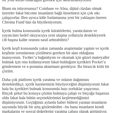
İlham mı istiyorsunuz? Coinbase ve Abra, dijital cüzdan olmak
üzereler fakat bitcoine insanların bağlı hissetmesi için çok sıkı
çalışıyorlar. Ben ayrıca kitle fonlamasına yeni bir yaklaşım öneren
Chroma Fund’dan da büyüleniyorum.
İçerik bulma konusunda içerik küratörlerini, yaratıcılarını ve
yayıncıları hedef okuyucuya yeni ulaşma yollarıyla destekleyerek
cilt başına kalite oranını nasıl arttırabiliriz?
İçerik keşfi konusunda yakın zamanda araştırmalar yaptım ve içerik
keşfinin sorunlarının çözülmesi gereken bir alan olduğuna
inanıyorum. Twitter’a bağımlıyım ve okumak için güzel materyaller
bulmak için onu kullanıyorum fakat bulduğum içerikleri Pocket’a
göndermem ve e-postama aktarmam gerekiyor. Bu birazcık kötü bir
çözüm.
Daha çok platform içerik yaratma ve onların dağıtımını
destekledikçe, içerik hazinemizin büyüyeceğini düşünüyorum fakat
hala bu içerikleri bulmak konusunda bazı zorluklar yaşıyoruz.
Birçok şirket bu konuya çözüm bulmaya çalıştı ve birçoğu başarısız
oldu fakat hala bütün seçeneklerimizi keşfetmediğimizi
düşünüyorum. Geçtiğimiz aylarda haber bülteni yaratan insanların
sayısında büyük bir artış gözlemledim –bu bana insanların kendi
markalarını ve sosyal değerlerini yaratma çabası olarak görünüyor.