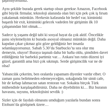
şaşırmıyorsunuz.
Aynı şekilde burada gerek startup olsun gerekse Amazon, Facebook
gibi büyük firmalar, teknoloji alanında olan biri için pek çok iş fırsatı
yakalamak mümkün. Herkesin kafasında bir hedef var, kimininki
başarılı bir exit, kimininki gelecek vadeden bir girişimin ilk 10
çalışanından biri olmak…
Sadece iş yaşamı değil tabi ki sosyal hayat da çok aktif. Öncelikle
şunu söylemeliyim ki burada asosyal olmanız mümkün değil. Daha
kapıdan çıkar çıkmaz göz göze geldiğiniz her insanla
selamlaşıyorsunuz. Sabah 5.30’da Starbucks’ta sıra olur mu
demeyin, oluyor! Buraya taşınalı daha bir hafta oldu, şimdiden davet
edildiğimiz bir barbekü partimiz var… Ankara’nın rutin düzeni iyi
güzel, garantili ama bizi çok sıkmıştı. Serde girişimcilik var ne de
olsaJ
Yabancılık çekerim, ben oralarda yapamam diyenler vardır elbet. O
zaman şunu belirtmeden edemeyeceğim, sokağımda bir simit cafe,
bir de kebap lahmacun satan restoran var. Sokakta birçok Türk
mühendisle karşılaşabilirsiniz. Daha ne diyebilirim ki… Biz buranın
havasını, suyunu, teknolojisini sevdik :)
Sizler için de faydalı olmasını umduğum yazılarla bundan sonra
Etohum’da görüşmek üzere…