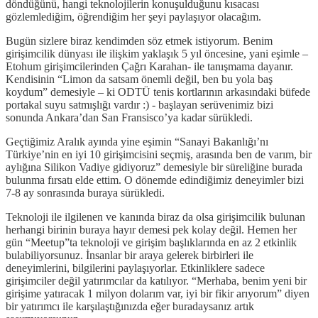
döndüğünü, hangi teknolojilerin konuşulduğunu kısacası
gözlemlediğim, öğrendiğim her şeyi paylaşıyor olacağım.
Bugün sizlere biraz kendimden söz etmek istiyorum. Benim
girişimcilik dünyası ile ilişkim yaklaşık 5 yıl öncesine, yani eşimle –
Etohum girişimcilerinden Çağrı Karahan- ile tanışmama dayanır.
Kendisinin “Limon da satsam önemli değil, ben bu yola baş
koydum” demesiyle – ki ODTÜ tenis kortlarının arkasındaki büfede
portakal suyu satmışlığı vardır :) - başlayan serüvenimiz bizi
sonunda Ankara’dan San Fransisco’ya kadar sürükledi.
Geçtiğimiz Aralık ayında yine eşimin “Sanayi Bakanlığı’nı
Türkiye’nin en iyi 10 girişimcisini seçmiş, arasında ben de varım, bir
aylığına Silikon Vadiye gidiyoruz” demesiyle bir süreliğine burada
bulunma fırsatı elde ettim. O dönemde edindiğimiz deneyimler bizi
7-8 ay sonrasında buraya sürükledi.
Teknoloji ile ilgilenen ve kanında biraz da olsa girişimcilik bulunan
herhangi birinin buraya hayır demesi pek kolay değil. Hemen her
gün “Meetup”ta teknoloji ve girişim başlıklarında en az 2 etkinlik
bulabiliyorsunuz. İnsanlar bir araya gelerek birbirleri ile
deneyimlerini, bilgilerini paylaşıyorlar. Etkinliklere sadece
girişimciler değil yatırımcılar da katılıyor. “Merhaba, benim yeni bir
girişime yatıracak 1 milyon dolarım var, iyi bir fikir arıyorum” diyen
bir yatırımcı ile karşılaştığınızda eğer buradaysanız artık