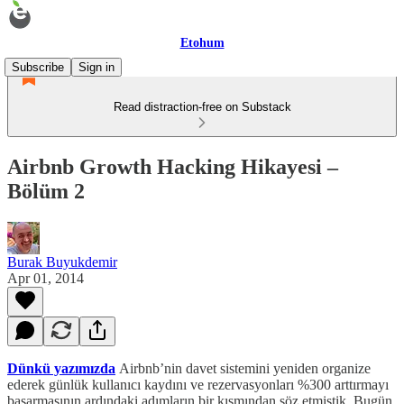
Etohum
Subscribe
Sign in
Read distraction-free on Substack
Airbnb Growth Hacking Hikayesi –
Bölüm 2
Burak Buyukdemir
Apr 01, 2014
Dünkü yazımızda
Airbnb’nin davet sistemini yeniden organize
ederek günlük kullanıcı kaydını ve rezervasyonları %300 arttırmayı
başarmasının ardındaki adımların bir kısmından söz etmiştik. Bugün