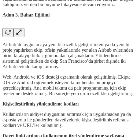
kaldığımız yerden bu büyüme hikayesine devam ediyoruz.
Adım 3. Bahar Eğitimi
Airbnb’de uygulamaya yeni bir özellik geliştirilirken ya da yeni bir
proje yapılırken ekip, ofisin yakınlarında yer alan Airbnb evlerinden
birini kiralayıp birkaç gün oradan çalışmaktadır. Yönlendirme
sistemini geliştirirken de ekip San Francisco’da şirket dışında iki
Airbnb evinde kamp kurmuş.
Web, Android ve iOS desteği eşzamanlı olarak geliştirilmiş. Ekipte
iOS ve Android öğrenmek isteyen iki mühendis bu projeyi
gerçekleştirmiş. Ana mobil takımı da pair programming için ekip
üyelerine destek olmuş. Bu süreçte yeni ürün özellikleri geliştirilmiş.
Kişiselleştirilmiş yönlendirme kodları
Kullanıcıların aidiyet duygusunu arttırmak için uygulamadan ya da
e-posta yolu ile gönderilen davetiyelerde kişiselleştirilmiş referans
kodları ve URL’ler kullanılmış.
Davet linki açılınca kullanıcının özel yönlendirme sayfasına