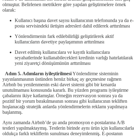
olmuştur. Belirlenen metriklere göre yapılan geliştirmelere örnek
olarak:
Kullanıcı başına davet sayısı kullanıcının telefonunda ya da e-
posta servisindeki iletişim adresleri dahil edilerek arttırılması
Yönlendirmenin fark edilebilirliği geliştirilerek aktif
kullanıcıların davetiye paylaşımının arttırılması
Davet edilmiş kullanıcılara ve kayıtlı kullanıcılara
seyahatlerinde kullanabilecekleri kredinin varlığı hatırlatılarak
yeni ziyaretçi dönüşümünün arttırılması
Adım 5. Adımların iyileştirilmesi
Yönlendirme sisteminin
yayınlanmasının üstünden henüz birkaç ay geçmesine rağmen
Airbnb bu yenilenmenin eski davet sistemi gibi bir kenarda
unutulmaması konusunda kararlı. Bu yüzden programı iyileştirme
çabalarını ikiye katlamışlar. Örneğin rezervasyon sonrası ya da
pozitif bir yorum bırakılmasının sonrası gibi kullanıcının tekliften
hoşlanacağı stratejik anlarda yönlendirmelerin reklamı yapılmaya
başlanmış.
Aynı zamanda Airbnb’de şu anda promosyon e-postalarına A/B
testleri yapılmaktaymış. Testlerin birinde aynı ürün için kullanıcılarla
oldukça farklı tekliflerin sunulması deneyimlenmiş. E-postanın