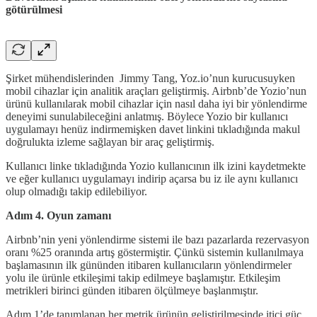
götürülmesi
Şirket mühendislerinden Jimmy Tang, Yoz.io’nun kurucusuyken
mobil cihazlar için analitik araçları geliştirmiş. Airbnb’de Yozio’nun
ürünü kullanılarak mobil cihazlar için nasıl daha iyi bir yönlendirme
deneyimi sunulabileceğini anlatmış. Böylece Yozio bir kullanıcı
uygulamayı henüz indirmemişken davet linkini tıkladığında makul
doğrulukta izleme sağlayan bir araç geliştirmiş.
Kullanıcı linke tıkladığında Yozio kullanıcının ilk izini kaydetmekte
ve eğer kullanıcı uygulamayı indirip açarsa bu iz ile aynı kullanıcı
olup olmadığı takip edilebiliyor.
Adım 4. Oyun zamanı
Airbnb’nin yeni yönlendirme sistemi ile bazı pazarlarda rezervasyon
oranı %25 oranında artış göstermiştir. Çünkü sistemin kullanılmaya
başlamasının ilk gününden itibaren kullanıcıların yönlendirmeler
yolu ile ürünle etkileşimi takip edilmeye başlamıştır. Etkileşim
metrikleri birinci günden itibaren ölçülmeye başlanmıştır.
Adım 1’de tanımlanan her metrik ürünün geliştirilmesinde itici güç