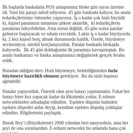
İlk başlarda bankalarla POS anlaşmamız bloke gün sayısı üzerine
idi. Yani biz parayı tahsil ediyoruz. 45 gün bankada kalıyor, bu arada
tedarikçilerimize ödemeler yapıyoruz. İş o kadar çok hızlı büyüdü
ki, kişisel paramızın tamamını şirkete aktardık, ki tedarikçilerin
paralarını ödeyebilelim. Ama sorun değildi, 45 gün sonra paralar
gelmeye başlayacak ve rahata erecektik. Lakin iş o kadar büyüyordu
ki, 2 kez kişisel borç almak durumunda kaldık. Özetle, büyümeye
sevinemiyor, sürekli borçlanıyorduk. Paralar bankada blokajda
kalıyordu. İlk 45 gün dolduğunda ilk paramıza kavuşmuştuk. Bu
arada bankamızı ve banka anlaşmamızı değiştirerek gerçek feraha
erdik.
Buradan aldığım ders: Hızlı büyümeye, beklediğinizden
fazla
büyümeye hazırlıklı olmanız
gerekiyor. Bu da sizin başınızı
ağrıtabilir.
Hatalar yapıyorduk. Önemli olan aynı hatayı yapmamaktı. Fakat her
hatayı birer kez yapacak kadar da lüksümüz yoktu. E-tohum
networkünden arkadaşlar edindim. Eşekten düşenin halinden
eşekten düşenler anlar deyip, kendime eşekten düşmüş yoldaşlar
edindim. Bilgilerimizi paylaştık.
Burak Bey’i (Büyükdemir) 2000 yılından beri tanıyordum, ama her
şeyi de ona soramazdım. E-tohum networkü bu anlamda bana çok