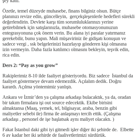
şey kattı.
Özetle, temel düzeyde muhasebe, finans bilginiz olsun. Bütçe
planınızı revize edin, güncelleyin, gerçekşleşenlerle hedefleri sürekli
değerlendirin. Devlete karşı tüm sorumluluklarınızı yerine
getirebilmek için satışlarınızla, muhasebe otomasyonunuzun
entegrasyonuna çok önem verin. Bu alana iyi paralar yatırmanız
gerekebilir, bunu yapın. Mali müşaviriniz ile gidişatı konuşun ve
sadece vergi , ssk belgelerinizi hazırlayıp gönderen kişi olmasına
izin vermeyin. Daha fazla katılımcı olmasını bekleyin, teşvik edin,
rica edin.
Ders 2: “Pay as you grow”
Rakiplerimiz 8-10 ilde faaliyet gösteriyordu. Biz sadece İstanbul da
faaliyet göstermeye devam edemezdik. Açılalım dedik. Doğru
karardı. Açılma yöntemimiz yanlıştı.
Ankara ve İzmir’den ya çalışma arkadaşı bulacaktık, ya da, oradan
bir takım firmalara işi out source edecektik. Ekibe birisini
almaktansa (Maaş, yemek, tel, bilgisayar, araba, benzin gibi
maliyetler sebebi ile) firma ile anlaşmayı tercih ettik. (Çalışma
arkadaşı , personel de işe başlatsak aynı maliyet olacaktı. )
Fakat İstanbul daki gibi iyi gitmedi işler diğer iki şehirde de. Elbette
6 ay kadar her iki şehirde de faaliyetlerimizi sürdürük.