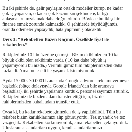
Bu iki şehirde de, gelir paylaşım ortaklı modeller kurup, ne kadar
çok iş yaparsan, o kadar çok kazanırsın şeklinde iş birliği
anlaşmaları imzalamak daha doğru olurdu. Böylece bu iki şehiri
finanse etmek zorunda kalmazdık. O şehirlerde büyüdüğümüz
oranda ödemeler yapsaydık, hata yapmamış olacaktık.
Ders 3: “Rekabetten Bazen Kaçının, Özellikle fiyat ile
rekabetten.”
Rakiplerimiz 10 ilin üzerine çıkmıştı. Bizim ekibimizden 10 kat
büyük ekibi olan rakibimiz vardı. ( 10 kat daha büyük iş
yapamıyordu bu arada.) Verimliliğimiz tüm rakiplerimizden daha
fazla idi. Ama bu teselli ile yaşamak istemiyorduk.
Ayda 15.000- 30.000TL arasında Google adwords reklamı vermeye
başladık (bütçe dolayısıyla Google İrlanda’dan bile aramaya
başladılar), iki şehirde yapılanma kurduk, personel sayımızı arttırdık.
Rakiplerimiz de bizden adam transfer ettiği için, biz de
rakiplerimizden pahalı adam transfer ettik.
Oysa ki, bu kadar rekabete girmeden de iş yapılabilirdi. Tüm bu
rekabet bizim karlılıklarımızı alıp götürüyordu. Tez uyandık ve tez
vazgeçtik. Rekabetten korkmuyorduk, ama rekabetten çekiliyorduk.
Uluslararası standartlara uygun, kendi standartlarımızı