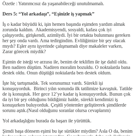
Özetle : Yatırımcısız da yaşanabileceği unutulmamalı.
Ders 5: “Yol arkadaşı”, “Eşinizle iş yapmak”
İş o kadar büyüdü ki, işin hemen başında eşimden yardım almak
zorunda kaldım. Akademisyendi, sosyaldi, kafası çok iyi
çalışıyordu, girişkendi, azimliydi. İyi bir ortakta bulunması gereken
her şey onda vardı. Ama tedirgindim. Evliliğimize bir şey olacak
mıydı? Eşler aynı işyerinde çalışmamalı diye makaleler varken,
Zarar görecek miydik?
Eşimin de isteği ve arzusu ile, benim de teklifim ile işe dahil oldu.
Ben nadiren düştüm. Nadiren moralim bozuldu. O noktalarda bana
destek oldu. Onun düştüğü noktalarda ben destek oldum.
İşte hiç tartışmadık. Tek sorunumuz vardı. Sürekli işi
konuşuyorduk. Birinci yılın sonunda ilk tatilimize kavuştuk. Tatilde
de iş konuştuk. Her gece 12’ye kadar iş konuşuyorduk. Bunun çok
da iyi bir şey olduğunu bildiğimiz halde, sürekli kendimizi iş
konuşurken buluyorduk. Çeşitli yöntemler geliştirerek şimdilerde
sorunu aştık.(Nasıl olduğunu soranlar olursa cevaplarım)
Yol arkadaşlığını burada da başarı ile yürüttük.
Şimdi başa dönsem eşimi bu işe sürükler miydim? Asla O da, benim