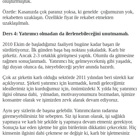
oluşturmuştuk.
Özetle: Kasanızda çok paranız yoksa, ki genelde çoğumuzun yok,
rekabetten uzaklaşın. Özellikle fiyat ile rekabet etmekten
uzaklaşılmalı.
Ders 4: Yatırımcı olmadan da ilerlenebileceğini unutmamalı.
2010 Ekim de başladığımız faaliyeti bugüne kadar başarı ile
sürdürüyoruz. İlk günden başa baş noktası yakaladık. Karlı bir
şirketiz. Ancak 2-3 ortaklık görüşmesi yaptık. Olumlu da gitmesine
rağmen sonuçlanmadı. Yatırımcı hiç gelmeyecekmiş gibi yaşadık,
ilgi duyan olunca da, isteyebileceği şeyler anında hazırdı.
Çok az şirketin karlı olduğu sektörde 2011 yılından beri sürekli kar
açıklıyoruz. Şirketi yatırımcı için kurmadık, kendi geleceğimiz
ideallerimiz için kurduğumuz için, önümüzdeki X yılda hiç yatırımcı
ilgisi olmasa dahi, yılmadan, motivasyonumuzu bozmadan, işimize
konsantre olarak ve işimizden zevk alarak devam ediyoruz.
Aynı şey sizlerin de başına gelebilir. Yatırımcıların radarına
giremeyebilirsiniz bir sebepten. Siz işi kuran olarak, işi sağlıklı
yapmaya ve karlı bir şekilde iş yapmaya devam etmeniz gerekiyor.
Sonuçta kar eden işletme bir gün birilerinin dikkatini çekecektir. Hiç
kimsenin ilgisini dahi çekmese ne değişir ki, karlı bir işletmesiniz