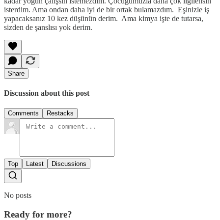
kadar yoğun çalışsın istemezdim. Çocuğumuzla daha çok ilgilensin
isterdim. Ama ondan daha iyi de bir ortak bulamazdım. Eşinizle iş
yapacaksanız 10 kez düşünün derim. Ama kimya işte de tutarsa,
sizden de şanslısı yok derim.
Share
Discussion about this post
Comments
Restacks
Top
Latest
Discussions
No posts
Ready for more?