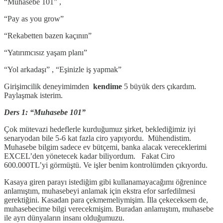
“Muhasebe 101” ,
“Pay as you grow”
“Rekabetten bazen kaçının”
“Yatırımcısız yaşam planı”
“Yol arkadaşı” , “Eşinizle iş yapmak”
Girişimcilik deneyimimden
kendime
5 büyük ders çıkardım.
Paylaşmak isterim.
Ders 1: “Muhasebe 101”
Çok mütevazi hedeflerle kurduğumuz şirket, beklediğimiz iyi
senaryodan bile 5-6 kat fazla ciro yapıyordu. Mühendistim.
Muhasebe bilgim sadece ev bütçemi, banka alacak vereceklerimi
EXCEL’den yönetecek kadar biliyordum. Fakat Ciro
600.000TL’yi görmüştü. Ve işler benim kontrolümden çıkıyordu.
Kasaya giren parayı istediğim gibi kullanamayacağımı öğrenince
anlamıştım, muhasebeyi anlamak için ekstra efor sarfedilmesi
gerektiğini. Kasadan para çekmemeliymişim. İlla çekeceksem de,
muhasebecime bilgi verecekmişim. Buradan anlamıştım, muhasebe
ile ayrı dünyaların insanı olduğumuzu.