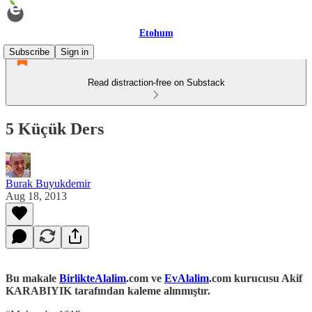
Etohum
Subscribe
Sign in
Read distraction-free on Substack
5 Küçük Ders
Burak Buyukdemir
Aug 18, 2013
Bu makale
BirlikteAlalim
.com ve
EvAlalim
.com kurucusu Akif
KARABIYIK tarafından kaleme alınmıştır.