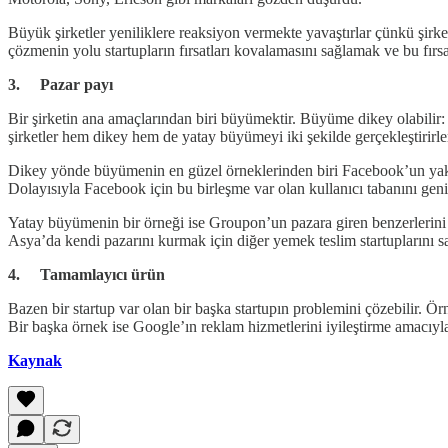
Büyük şirketler yeniliklere reaksiyon vermekte yavaştırlar çünkü şirke
çözmenin yolu startupların fırsatları kovalamasını sağlamak ve bu fırsa
3. Pazar payı
Bir şirketin ana amaçlarından biri büyümektir. Büyüme dikey olabilir:
şirketler hem dikey hem de yatay büyümeyi iki şekilde gerçekleştirirle
Dikey yönde büyümenin en güzel örneklerinden biri Facebook’un yakın 
Dolayısıyla Facebook için bu birleşme var olan kullanıcı tabanını geniş
Yatay büyümenin bir örneği ise Groupon’un pazara giren benzerlerini d
Asya’da kendi pazarını kurmak için diğer yemek teslim startuplarını sa
4. Tamamlayıcı ürün
Bazen bir startup var olan bir başka startupın problemini çözebilir. Ör
Bir başka örnek ise Google’ın reklam hizmetlerini iyileştirme amacıyla b
Kaynak