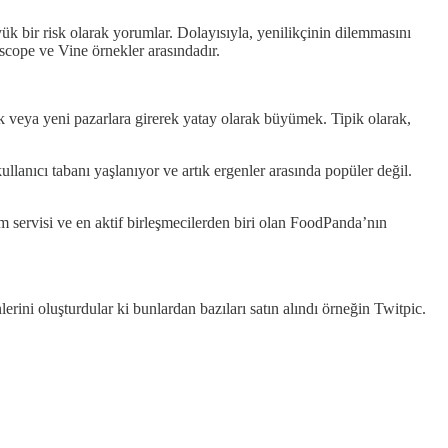
ük bir risk olarak yorumlar. Dolayısıyla, yenilikçinin dilemmasını
iscope ve Vine örnekler arasındadır.
k veya yeni pazarlara girerek yatay olarak büyümek. Tipik olarak,
anıcı tabanı yaşlanıyor ve artık ergenler arasında popüler değil.
m servisi ve en aktif birleşmecilerden biri olan FoodPanda’nın
erini oluşturdular ki bunlardan bazıları satın alındı örneğin Twitpic.