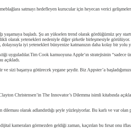
 meblağlara satmayı hedefleyen kurucular için heyecan verici gelişmeler
tlığı yaşamaya başladı. Şu an yükselen trend olarak gördüğümüz şey start
kli olarak yetenekleri nedeniyle diğer şirketle birleşmesiyle görülüyor
r, dolayısıyla iyi yetenekleri bünyenize katmanızın daha kolay bir yolu 
ktiği uyguladılar.Tim Cook kamuoyuna Apple‘ın stratejisinin “sadece ür
u açıkladı.
dir ve sizi başarıya götürecek yegane şeydir. Biz Appster’a başladığımız
layton Christensen’in The Innovator’s Dilemma isimli kitabında açıkland
inin dileması olarak adlandırdığı şeyle yüzleşiyorlar. Bu karlı ve var ol
dijital kameraları görmezden geldiği zaman, kaçırılan bu fırsat onu ifl