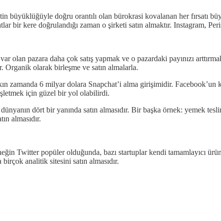
tin büyüklüğüyle doğru orantılı olan bürokrasi kovalanan her fırsatı büy
tlar bir kere doğrulandığı zaman o şirketi satın almaktır. Instagram, Per
 var olan pazara daha çok satış yapmak ve o pazardaki payınızı arttırma
r. Organik olarak birleşme ve satın almalarla.
zamanda 6 milyar dolara Snapchat’i alma girişimidir. Facebook’un kull
letmek için güzel bir yol olabilirdi.
ünyanın dört bir yanında satın almasıdır. Bir başka örnek: yemek tesli
tın almasıdır.
neğin Twitter popüler olduğunda, bazı startuplar kendi tamamlayıcı ürünl
irçok analitik sitesini satın almasıdır.