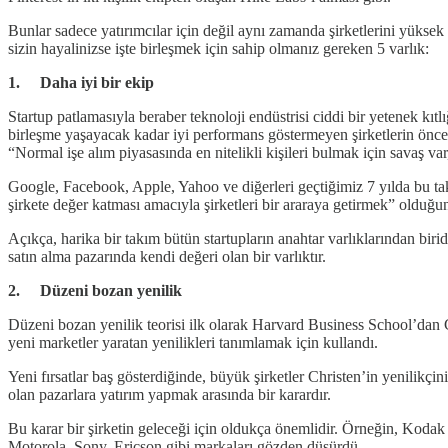
Bunlar sadece yatırımcılar için değil aynı zamanda şirketlerini yüksek
sizin hayalinizse işte birleşmek için sahip olmanız gereken 5 varlık:
1. Daha iyi bir ekip
Startup patlamasıyla beraber teknoloji endüstrisi ciddi bir yetenek kı
birleşme yaşayacak kadar iyi performans göstermeyen şirketlerin önceli
“Normal işe alım piyasasında en nitelikli kişileri bulmak için savaş va
Google, Facebook, Apple, Yahoo ve diğerleri geçtiğimiz 7 yılda bu ta
şirkete değer katması amacıyla şirketleri bir araraya getirmek” olduğun
Açıkça, harika bir takım bütün startupların anahtar varlıklarından biri
satın alma pazarında kendi değeri olan bir varlıktır.
2. Düzeni bozan yenilik
Düzeni bozan yenilik teorisi ilk olarak Harvard Business School’dan C
yeni marketler yaratan yenilikleri tanımlamak için kullandı.
Yeni fırsatlar baş gösterdiğinde, büyük şirketler Christen’in yenilikç
olan pazarlara yatırım yapmak arasında bir karardır.
Bu karar bir şirketin geleceği için oldukça önemlidir. Örneğin, Kodak 
Motorola, Sony, Ericson gibi markaları gözden düşürdü.