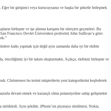
. Eğer bir girişimci veya kurucuysanız ve başka bir şirketle birleşmek
upların birleşme ve işe alınma karışımı bir süreçten geçmeleri. Bu
. San Francisco Devlet Üniversitesi profesörü John Sullivan’a göre:
yok.”
ünlere katkı yapmak için değil aynı zamanda daha iyi bir ekibin
da, önceliğimiz iyi bir takım oluşturmaktı. Açıkça, ekibiniz birleşme ve
ı. Christensen bu terimi müşterilerin yeni kategorilerini keşfederek
an pazarla devam etmek ve kazançlı olma potansiyeline sahip gelişmekte
asa sürükledi. Aynı şekilde, iPhone’un piyasaya sürülmesi, Nokia,