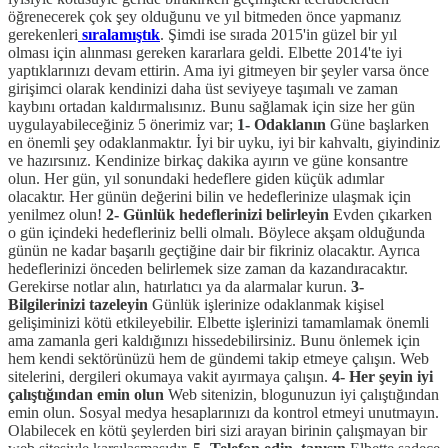
öğrenecerek çok şey olduğunu ve yıl bitmeden önce yapmanız
gerekenleri
sıralamıştık
. Şimdi ise sırada 2015'in güzel bir yıl
olması için alınması gereken kararlara geldi. Elbette 2014'te iyi
yaptıklarınızı devam ettirin. Ama iyi gitmeyen bir şeyler varsa önce
girişimci olarak kendinizi daha üst seviyeye taşımalı ve zaman
kaybını ortadan kaldırmalısınız. Bunu sağlamak için size her gün
uygulayabileceğiniz 5 önerimiz var;
1- Odaklanın
Güne başlarken
en önemli şey odaklanmaktır. İyi bir uyku, iyi bir kahvaltı, giyindiniz
ve hazırsınız. Kendinize birkaç dakika ayırın ve güne konsantre
olun. Her gün, yıl sonundaki hedeflere giden küçük adımlar
olacaktır. Her günün değerini bilin ve hedeflerinize ulaşmak için
yenilmez olun!
2- Günlük hedeflerinizi belirleyin
Evden çıkarken
o gün içindeki hedefleriniz belli olmalı. Böylece akşam olduğunda
günün ne kadar başarılı geçtiğine dair bir fikriniz olacaktır. Ayrıca
hedeflerinizi önceden belirlemek size zaman da kazandıracaktır.
Gerekirse notlar alın, hatırlatıcı ya da alarmalar kurun.
3-
Bilgilerinizi tazeleyin
Günlük işlerinize odaklanmak kişisel
gelişiminizi kötü etkileyebilir. Elbette işlerinizi tamamlamak önemli
ama zamanla geri kaldığınızı hissedebilirsiniz. Bunu önlemek için
hem kendi sektörünüzü hem de gündemi takip etmeye çalışın. Web
sitelerini, dergileri okumaya vakit ayırmaya çalışın.
4- Her şeyin iyi
çalıştığından emin olun
Web sitenizin, blogunuzun iyi çalıştığından
emin olun. Sosyal medya hesaplarınızı da kontrol etmeyi unutmayın.
Olabilecek en kötü şeylerden biri sizi arayan birinin çalışmayan bir