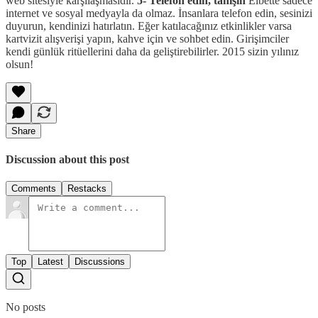
web sitesiyle karşılaşmasıdır.
5- Telefon edin, tanışın
Elbette sadece
internet ve sosyal medyayla da olmaz. İnsanlara telefon edin, sesinizi
duyurun, kendinizi hatırlatın. Eğer katılacağınız etkinlikler varsa
kartvizit alışverişi yapın, kahve için ve sohbet edin. Girişimciler
kendi günlük ritüellerini daha da geliştirebilirler. 2015 sizin yılınız
olsun!
Share
Discussion about this post
Comments
Restacks
Top
Latest
Discussions
No posts