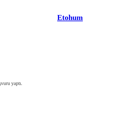
Etohum
şvuru yaptı.