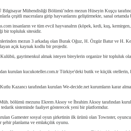
 Bilgisayar Mühendisliği Bölümü’nden mezun Hüseyin Kuşçu tarafında
çeşitli maceralara girip hayvanlarını geliştirmekte, sanal ortamda birb
com insanların ve tüm evcil hayvanalrın (köpek, kedi, kuş, kemirgen, sü
i bir topluluk sitesidir.
mlerinden mezun 3 arkadaş olan Burak Oğuz, H. Özgür Batur ve H. Kere
layan açık kaynak kodlu bir projedir.
ulübü, gayrimenkul almak isteyen bireylerin organize bir topluluk olar
an kurulan kucukoteller.com.tr Türkiye'deki butik ve küçük otellerin, ki
lu Kazancı tarafından kurulan We-decide.net kurumların karar alma sür
k Müh. bölümü mezunu Ekrem Aksoy ve İbrahim Aksoy tarafından kurula
ç tedarik sisteminde faaliyet gösterecek yeni bir platformdur.
ulan Gamester sosyal oyun şirketinin ilk ürünü olan Townster, oyuncular
ir şehir planlama ve emlakçılık oyunu.