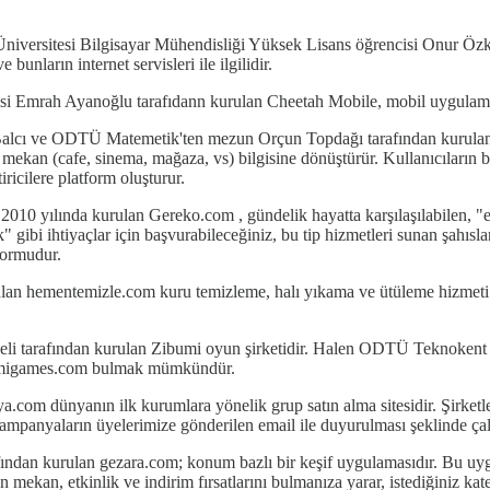
versitesi Bilgisayar Mühendisliği Yüksek Lisans öğrencisi Onur Özko
bunların internet servisleri ile ilgilidir.
si Emrah Ayanoğlu tarafıdann kurulan Cheetah Mobile, mobil uygulamala
cı ve ODTÜ Matemetik'ten mezun Orçun Topdağı tarafından kurulan Lo
rini mekan (cafe, sinema, mağaza, vs) bilgisine dönüştürür. Kullanıcıların
ricilere platform oluşturur.
0 yılında kurulan Gereko.com , gündelik hayatta karşılaşılabilen, "evi
ibi ihtiyaçlar için başvurabileceğiniz, bu tip hizmetleri sunan şahısları
tformudur.
ulan hementemizle.com kuru temizleme, halı yıkama ve ütüleme hizmeti ve
eneli tarafından kurulan Zibumi oyun şirketidir. Halen ODTÜ Teknokent 
ibumigames.com bulmak mümkündür.
com dünyanın ilk kurumlara yönelik grup satın alma sitesidir. Şirketlere
mpanyaların üyelerimize gönderilen email ile duyurulması şeklinde çal
an kurulan gezara.com; konum bazlı bir keşif uygulamasıdır. Bu uygula
mekan, etkinlik ve indirim fırsatlarını bulmanıza yarar, istediğiniz kat