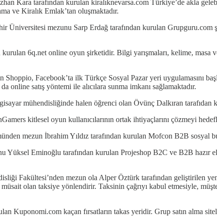
zhan Kara tarafından kurulan kiralıknevarsa.com Türkiye’de akla gelebil
ama ve Kiralık Emlak’tan oluşmaktadır.
r Üniversitesi mezunu Sarp Erdağ tarafından kurulan Grupguru.com şehrin
rulan 6q.net online oyun şirketidir. Bilgi yarışmaları, kelime, masa ve
Shoppio, Facebook’ta ilk Türkçe Sosyal Pazar yeri uygulamasını başlat
 da online satış yöntemi ile alıcılara sunma imkanı sağlamaktadır.
isayar mühendisliğinde halen öğrenci olan Övünç Dalkıran tarafıdan 
rs kitlesel oyun kullanıcılarının ortak ihtiyaçlarını çözmeyi hedefle
ümünden mezun İbrahim Yıldız tarafından kurulan Mofcon B2B sosyal bu
nu Yüksel Eminoğlu tarafından kurulan Projeshop B2C ve B2B hazır elek
sliği Fakültesi’nden mezun ola Alper Öztürk tarafından geliştirilen ye
müsait olan taksiye yönlendirir. Taksinin çağrıyı kabul etmesiyle, müşteri
an Kuponomi.com kaçan fırsatların takas yeridir. Grup satın alma sitele