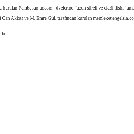
kurulan Pembepanjur.com , üyelerine “uzun süreli ve ciddi ilişki” amaçlı
i Can Akkaş ve M. Emre Gül, tarafından kurulan memlekettengelsin.com T
dır