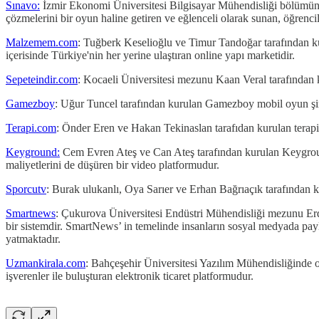
Sınavo:
İzmir Ekonomi Üniversitesi Bilgisayar Mühendisliği bölümünd
çözmelerini bir oyun haline getiren ve eğlenceli olarak sunan, öğrenciler
Malzemem.com
: Tuğberk Keselioğlu ve Timur Tandoğar tarafından kur
içerisinde Türkiye'nin her yerine ulaştıran online yapı marketidir.
Sepeteindir.com
: Kocaeli Üniversitesi mezunu Kaan Veral tarafından kur
Gamezboy
: Uğur Tuncel tarafından kurulan Gamezboy mobil oyun şirket
Terapi.com
: Önder Eren ve Hakan Tekinaslan tarafıdan kurulan terapi.c
Keyground:
Cem Evren Ateş ve Can Ateş tarafından kurulan Keyground,
maliyetlerini de düşüren bir video platformudur.
Sporcutv
: Burak ulukanlı, Oya Sarıer ve Erhan Bağrıaçık tarafından 
Smartnews
: Çukurova Üniversitesi Endüstri Mühendisliği mezunu Erde
bir sistemdir. SmartNews’ in temelinde insanların sosyal medyada payl
yatmaktadır.
Uzmankirala.com
: Bahçeşehir Üniversitesi Yazılım Mühendisliğinde o
işverenler ile buluşturan elektronik ticaret platformudur.