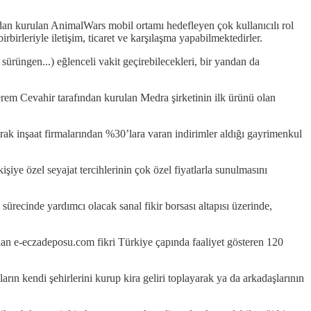
n kurulan AnimalWars mobil ortamı hedefleyen çok kullanıcılı rol
irleriyle iletişim, ticaret ve karşılaşma yapabilmektedirler.
rüngen...) eğlenceli vakit geçirebilecekleri, bir yandan da
m Cevahir tarafından kurulan Medra şirketinin ilk ürünü olan
ak inşaat firmalarından %30’lara varan indirimler aldığı gayrimenkul
şiye özel seyajat tercihlerinin çok özel fiyatlarla sunulmasını
ecinde yardımcı olacak sanal fikir borsası altapısı üzerinde,
n e-eczadeposu.com fikri Türkiye çapında faaliyet gösteren 120
ın kendi şehirlerini kurup kira geliri toplayarak ya da arkadaşlarının