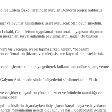
l ve Erdem Özkol tarafından kurulan Doktorfil projesi kablosuz
r ve oyunlar geliştirilmek üzere kurulacak olan oyun şirketidir.
kaid, Cep telefonu uygulamalarının ortak altyapısını oluşturan
 bu mekanları sosyal ağlarında paylaşmalarını sağlar. Bu bilgileri
mi taşıyacağım, iyi bir taşıma şirketi gerek", “bebeğimi
n ve firmaların (hizmet verenler) sisteme kayıt olarak, isteklerinizi
ren işletmeleri bir araya getirerek kullanıcılara online sipariş verme
Galyum Ankara adresinde faaliyetlerini sürdürmektedir. Flash
 ve şirket çalışanların yönelik hizmet ve ürünlerin tanıtıldığı ve
ışmaktadır.
ma kişilerin dışarıdayken ihtiyaçlarını karşılamaya ve hayatlarını
egoride mekanlarının nerede oldugunu ve nasıl gidebildiğini gösterir.