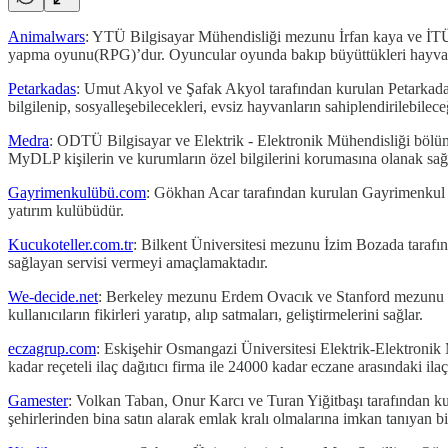
Animalwars
: YTÜ Bilgisayar Mühendisliği mezunu İrfan kaya ve İTÜ
yapma oyunu(RPG)’dur. Oyuncular oyunda bakıp büyüttükleri hayvanlarla 
Petarkadas
: Umut Akyol ve Şafak Akyol tarafından kurulan Petarkadas.
bilgilenip, sosyalleşebilecekleri, evsiz hayvanların sahiplendirilebileceğ
Medra
: ODTÜ Bilgisayar ve Elektrik - Elektronik Mühendisliği bölü
MyDLP kişilerin ve kurumların özel bilgilerini korumasına olanak sağ
Gayrimenkulübü.com
: Gökhan Acar tarafından kurulan Gayrimenkul K
yatırım kulübüdür.
Kucukoteller.com.tr
: Bilkent Üniversitesi mezunu İzim Bozada tarafınd
sağlayan servisi vermeyi amaçlamaktadır.
We-decide.net
: Berkeley mezunu Erdem Ovacık ve Stanford mezunu Kut
kullanıcıların fikirleri yaratıp, alıp satmaları, geliştirmelerini sağlar.
eczagrup.com
: Eskişehir Osmangazi Üniversitesi Elektrik-Elektroni
kadar reçeteli ilaç dağıtıcı firma ile 24000 kadar eczane arasındaki ila
Gamester
: Volkan Taban, Onur Karcı ve Turan Yiğitbaşı tarafından kur
şehirlerinden bina satın alarak emlak kralı olmalarına imkan tanıyan b