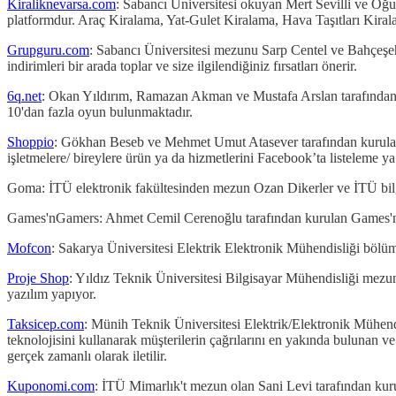
Kiraliknevarsa.com
: Sabancı Üniversitesi okuyan Mert Sevilli ve Oğu
platformdur. Araç Kiralama, Yat-Gulet Kiralama, Hava Taşıtları Kiral
Grupguru.com
: Sabancı Üniversitesi mezunu Sarp Centel ve Bahçeşehi
indirimleri bir arada toplar ve size ilgilendiğiniz fırsatları önerir.
6q.net
: Okan Yıldırım, Ramazan Akman ve Mustafa Arslan tarafından ku
10'dan fazla oyun bulunmaktadır.
Shoppio
: Gökhan Beseb ve Mehmet Umut Atasever tarafından kurulan 
işletmelere/ bireylere ürün ya da hizmetlerini Facebook’ta listeleme ya
Goma: İTÜ elektronik fakültesinden mezun Ozan Dikerler ve İTÜ bilg
Games'nGamers: Ahmet Cemil Cerenoğlu tarafından kurulan Games'nGame
Mofcon
: Sakarya Üniversitesi Elektrik Elektronik Mühendisliği böl
Proje Shop
: Yıldız Teknik Üniversitesi Bilgisayar Mühendisliği mezu
yazılım yapıyor.
Taksicep.com
: Münih Teknik Üniversitesi Elektrik/Elektronik Mühendi
teknolojisini kullanarak müşterilerin çağrılarını en yakında bulunan ve 
gerçek zamanlı olarak iletilir.
Kuponomi.com
: İTÜ Mimarlık't mezun olan Sani Levi tarafından kurul