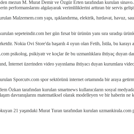
en mezun M. Murat Demir ve Özgür Erten tarafından kurulan sinavo.com
in performanslarını algılayarak verimliliklerini arttıran bir servis gelişt
ulan Malzemem.com yapı, ışıklandırma, elektrik, hırdavat, havuz, sauna
ulan sepeteindir.com her gün fırsat bir ürünün yanı sıra sıradışı ürünler 
dir. Nokia Ovi Store'da başarılı 4 oyun olan Fetih, İstila, bu karayı al 
om psikolog, psikiyatr ve koçlar ile bu uzmanlıklara ihtiyaç duyan danış
 İnternet üzerinden video yayınlama ihtiyacı duyan kurumlara videolar
kurulan Sporcutv.com spor sektörünü internet ortamında bir araya getir
m Özkan tarafından kurulan smartnews kullanıcıların sosyal medyada po
aşım davranışlarını matematiksel olarak modelleyen ve bir haberin ne kad
kuyan 21 yaşındaki Murat Turan tarafından kurulan uzmankirala.com proj