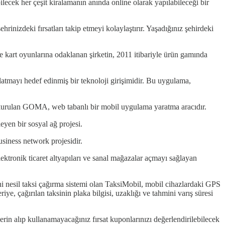
ecek her çeşit kiralamanın anında online olarak yapılabileceği bir
izdeki fırsatları takip etmeyi kolaylaştırır. Yaşadığınız şehirdeki
 kart oyunlarına odaklanan şirketin, 2011 itibariyle ürün gamında
mayı hedef edinmiş bir teknoloji girişimidir. Bu uygulama,
kurulan GOMA, web tabanlı bir mobil uygulama yaratma aracıdır.
yen bir sosyal ağ projesi.
siness network projesidir.
tronik ticaret altyapıları ve sanal mağazalar açmayı sağlayan
ni nesil taksi çağırma sistemi olan TaksiMobil, mobil cihazlardaki GPS
ye, çağırılan taksinin plaka bilgisi, uzaklığı ve tahmini varış süresi
rin alıp kullanamayacağınız fırsat kuponlarınızı değerlendirilebilecek