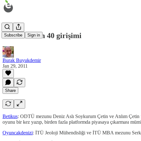
2011 Etohum 40 girişimi
Subscribe
Sign in
Burak Buyukdemir
Jan 29, 2011
Share
Betikus
: ODTÜ mezunu Deniz Aslı Soykurum Çetin ve Atılım Çetin taraf
oyunu bir kez yazıp, birden fazla platformda piyasaya çıkarması mümk
Oyuncakdenizi
: İTÜ Jeoloji Mühendisliği ve İTÜ MBA mezunu Serkan