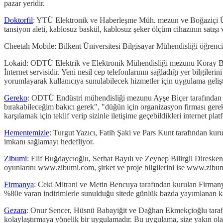
pazar yeridir.
Doktorfil
: YTÜ Elektronik ve Haberleşme Müh. mezun ve Boğaziçi Üni
tansiyon aleti, kablosuz baskül, kablosuz şeker ölçüm cihazının satışı ve 
Cheetah Mobile: Bilkent Üniversitesi Bilgisayar Mühendisliği öğrenci
Lokaid: ODTÜ Elektrik ve Elektronik Mühendisliği mezunu Koray Bal
İnternet servisidir. Yeni nesil cep telefonlarının sağladığı yer bilgile
yorumlayarak kullanıcıya sunulabilecek hizmetler için uygulama gelişti
Gereko
: ODTÜ Endüstri mühendisliği mezunu Ayşe Biçer tarafından 201
bırakabileceğim bakıcı gerek", "düğün için organizasyon firması gerek" g
karşılamak için teklif verip sizinle iletişime geçebildikleri internet pla
Hementemizle
: Turgut Yazıcı, Fatih Şaki ve Pars Kunt tarafından kur
imkanı sağlamayı hedefliyor.
Zibumi
: Elif Buğdaycıoğlu, Serhat Bayılı ve Zeynep Bilirgil Diresk
oyunlarını www.zibumi.com, şirket ve proje bilgilerini ise www.z
Firmanya
: Ceki Mitrani ve Metin Bencuya tarafından kurulan Firmanya.
%80e varan indirimlerle sunulduğu sitede günlük bazda yayımlanan ka
Gezara
: Onur Sencer, Hüsnü Babayiğit ve Dağhan Ekmekçioğlu tarafınd
kolaylaştırmaya yönelik bir uygulamadır. Bu uygulama, size yakın olan 