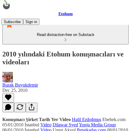
Etohum
Subscribe
Sign in
Read distraction-free on Substack
2010 yılındaki Etohum konuşmacıları ve
videoları
Burak Buyukdemir
Dec 25, 2010
Konuşmacı
Şirket
Tarih
Yer
Video
Halil Erdoğmuş
Ebebek.com
05/01/2010 İstanbul
Video
Dilawar Syed
Yonja Media Group
06/01/2010 İstanbul
Video
Umut Akyol
Petarkadas.com
08/01/2010