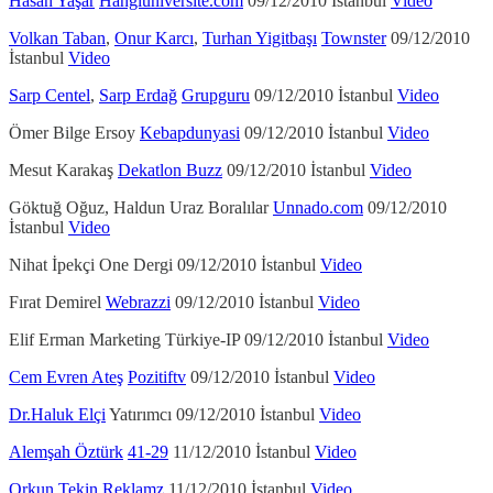
Hasan Yaşar
Hangiuniversite.com
09/12/2010 İstanbul
Video
Volkan Taban
,
Onur Karcı
,
Turhan Yigitbaşı
Townster
09/12/2010
İstanbul
Video
Sarp Centel
,
Sarp Erdağ
Grupguru
09/12/2010 İstanbul
Video
Ömer Bilge Ersoy
Kebapdunyasi
09/12/2010 İstanbul
Video
Mesut Karakaş
Dekatlon Buzz
09/12/2010 İstanbul
Video
Göktuğ Oğuz, Haldun Uraz Boralılar
Unnado.com
09/12/2010
İstanbul
Video
Nihat İpekçi One Dergi 09/12/2010 İstanbul
Video
Fırat Demirel
Webrazzi
09/12/2010 İstanbul
Video
Elif Erman Marketing Türkiye-IP 09/12/2010 İstanbul
Video
Cem Evren Ateş
Pozitiftv
09/12/2010 İstanbul
Video
Dr.Haluk Elçi
Yatırımcı 09/12/2010 İstanbul
Video
Alemşah Öztürk
41-29
11/12/2010 İstanbul
Video
Orkun Tekin
Reklamz
11/12/2010 İstanbul
Video