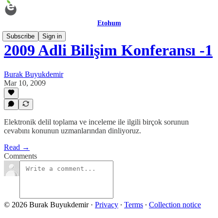
Etohum
Subscribe
Sign in
2009 Adli Bilişim Konferansı -1
Burak Buyukdemir
Mar 10, 2009
Elektronik delil toplama ve inceleme ile ilgili birçok sorunun
cevabını konunun uzmanlarından dinliyoruz.
Read →
Comments
© 2026 Burak Buyukdemir
·
Privacy
∙
Terms
∙
Collection notice