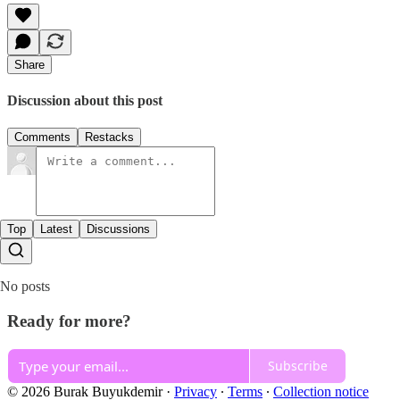
Share
Discussion about this post
Comments
Restacks
Top
Latest
Discussions
No posts
Ready for more?
Subscribe
© 2026 Burak Buyukdemir
·
Privacy
∙
Terms
∙
Collection notice