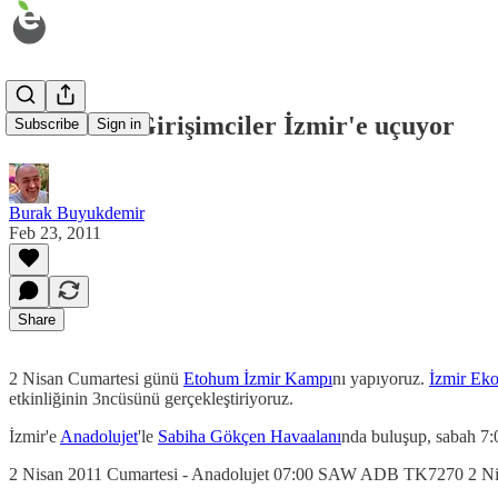
2 Nisan'da Girişimciler İzmir'e uçuyor
Subscribe
Sign in
Burak Buyukdemir
Feb 23, 2011
Share
2 Nisan Cumartesi günü
Etohum İzmir Kampı
nı yapıyoruz.
İzmir Eko
etkinliğinin 3ncüsünü gerçekleştiriyoruz.
İzmir'e
Anadolujet
'le
Sabiha Gökçen Havaalanı
nda buluşup, sabah 7:
2 Nisan 2011 Cumartesi - Anadolujet 07:00 SAW ADB TK7270 2 N