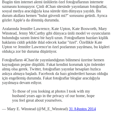
Bugün tüm internet alemi ünlülerin özel fotoğraflarının internete
sızmasını konuşuyor. Çinli 4Chan sitesinde yayınlanan fotoğraflar,
sosyal medya aracılığıyla kısa sürede tüm dünyaya yayıldı. Bu
durum akıllara hemen ''bulut güvenli mi?'' sorusunu getirdi. Ayrıca
gözler Apple'a da dönmüş durumda.
Aralarında Jennifer Lawrence, Kate Upton, Kate Bosworth, Mary
Winstead, Jenny McCarthy gibi dünyaca ünlü model ve oyuncuların
bulunduğu sızıntı listesi bir hayli uzun. Fotoğrafların bazıları kişilik
haklarını ciddi şekilde ihlal edecek kadar ''özel''. Özellikle Kate
Upton ve Jennifer Lawrence'ın özel pozlarının yayılması, bu kişileri
oldukça zor bir duruma düşürüyor.
Fotoğrafların 4Chan'de yayınlandığının bilinmesi üzerine hemen
kaynağının peşine düşüldü. Fakat kendini korumak için önlemler
almış olsa gerek. Twitter, fotoğrafları yayınlar hesapları hızlıca
askıya almaya başladı. Facebook da bazı gönderileri hassas olduğu
için engellemiş durumda. Fakat fotoğraflar bloglar aracılığıyla
yayılmaya devam ediyor.
To those of you looking at photos I took with my
husband years ago in the privacy of our home, hope
you feel great about yourselves.
— Mary E. Winstead (@M_E_Winstead)
31 Ağustos 2014